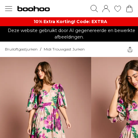
10% Extra Korting! Code: EXTRA​
Deze website gebruikt door AI gegenereerde en bewerkte
afbeeldingen.
Bruiloftgastjurken
/
Midi Trouwgast Jurken