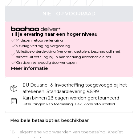
NIET OP VOORRAAD
Til je ervaring naar een hoger niveau
14 dagen retourverlenging
5 €/dag vertraging vergoeding
Volledige orderdekking (verloren, gestolen, beschadigd) met
directe uitbetaling bij in aanmerking komende claims
Gratis en eenvoudig doorverkopen
Meer informatie
EU Douane- & Invoerheffing toegevoegd bij het
afrekenen. Standaardlevering €5.99
Kan binnen 28 dagen worden geretourneerd
Uitsluitingen van toepassing.
Bekijk ons
retourbeleid
Flexibele betaalopties beschikbaar
18+, algemene voorwaarden van toepassing. Krediet