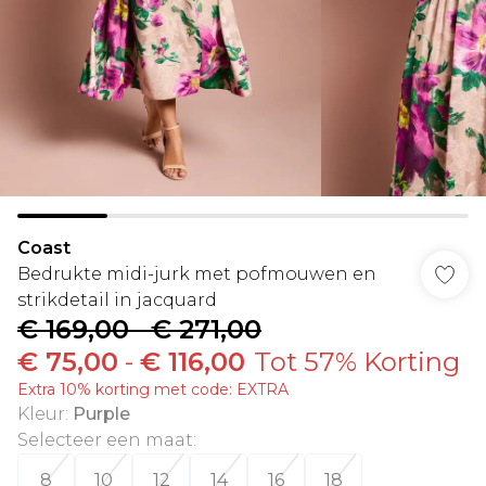
Coast
Bedrukte midi-jurk met pofmouwen en
strikdetail in jacquard
€ 169,00
-
€ 271,00
€ 75,00
-
€ 116,00
Tot 57% Korting
Extra 10% korting met code: EXTRA
Kleur
:
Purple
Selecteer een maat
:
8
10
12
14
16
18