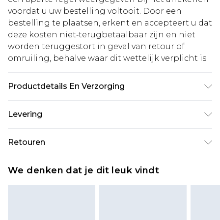
voordat u uw bestelling voltooit. Door een
bestelling te plaatsen, erkent en accepteert u dat
deze kosten niet‑terugbetaalbaar zijn en niet
worden teruggestort in geval van retour of
omruiling, behalve waar dit wettelijk verplicht is.
Productdetails En Verzorging
Bovenstof: 100% polyester. Voering: 100%
Levering
polyester. Machinewasbaar.
Standaardlevering Nederland
€5.99
Retouren
Tot 5 werkdagen
Is er iets niet helemaal in orde? U heeft 21 dagen
Expressdienst Nederland
€14.99
We denken dat je dit leuk vindt
vanaf de dag dat u het ontvangt om iets terug te
Tot 2 werkdagen
sturen.
Houd er rekening mee dat er een retourkosten
van €7 per pakket in mindering wordt gebracht