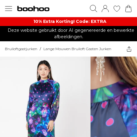
10% Extra Korting! Code: EXTRA​
Deze website gebruikt door AI gegenereerde en bewerkte
afbeeldingen.
Bruiloftgastjurken
/
Lange Mouwen Bruiloft Gasten Jurken