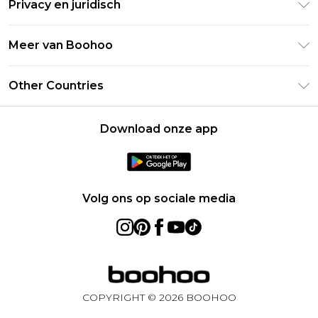
Studentenkorting - Student Beans
Privacy en juridisch
Veelgestelde vragen
Studentenkorting - UNiDAYS
Privacybeleid
Leveringsinformatie
Meer van Boohoo
Boohoo App
Algemene voorwaarden
Retourinformatie
Maatgids
Verklaring over moderne slavernij
Over cookies
Other Countries
Neem contact met ons op
Carrières bij Boohoo
Gebruiksvoorwaarden
United States
Producten
Download onze app
France
Ireland
Netherlands
Volg ons op sociale media
Australia
Sweden
Germany
COPYRIGHT ©
2026
BOOHOO