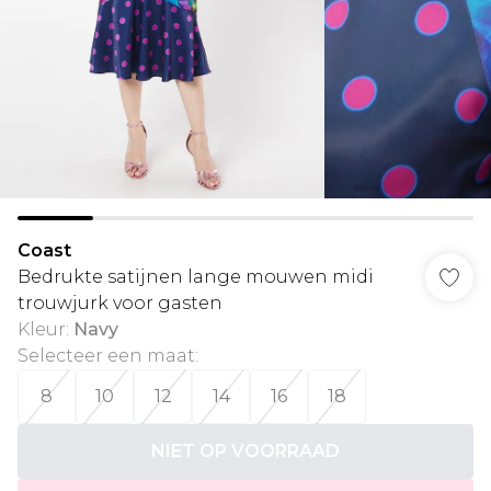
Coast
Bedrukte satijnen lange mouwen midi
trouwjurk voor gasten
Kleur
:
Navy
Selecteer een maat
:
8
10
12
14
16
18
NIET OP VOORRAAD