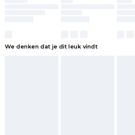
originele labels eraan bevestigd. Schoenen
moeten ook binnenshuis worden gepast.
Huishoudelijke artikelen, zoals beddengoed,
matrassen, toppers en kussens, moeten
ongebruikt zijn en in de originele, ongeopende
We denken dat je dit leuk vindt
verpakking zitten. Dit heeft geen invloed op uw
wettelijke rechten.
Klik
hier
om ons volledige retourbeleid te
bekijken.