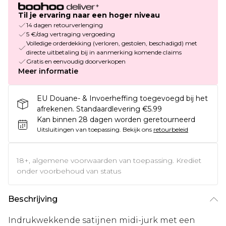
Til je ervaring naar een hoger niveau
14 dagen retourverlenging
5 €/dag vertraging vergoeding
Volledige orderdekking (verloren, gestolen, beschadigd) met
directe uitbetaling bij in aanmerking komende claims
Gratis en eenvoudig doorverkopen
Meer informatie
EU Douane- & Invoerheffing toegevoegd bij het
afrekenen. Standaardlevering €5.99
Kan binnen 28 dagen worden geretourneerd
Uitsluitingen van toepassing.
Bekijk ons
retourbeleid
18+, algemene voorwaarden van toepassing. Krediet
onder voorbehoud van status
Beschrijving
Indrukwekkende satijnen midi-jurk met een