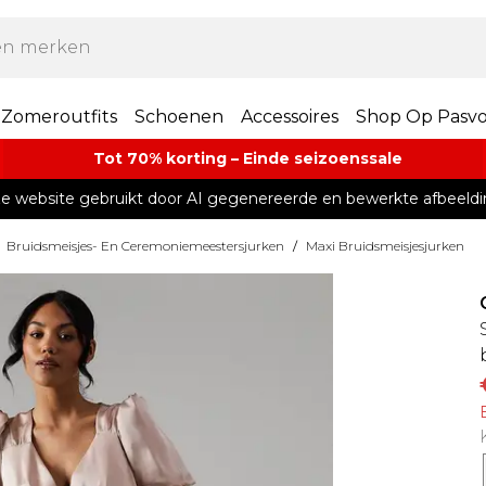
Zomeroutfits
Schoenen
Accessoires
Shop Op Pasv
Tot 70% korting – Einde seizoenssale
e website gebruikt door AI gegenereerde en bewerkte afbeeldi
Bruidsmeisjes- En Ceremoniemeestersjurken
/
Maxi Bruidsmeisjesjurken