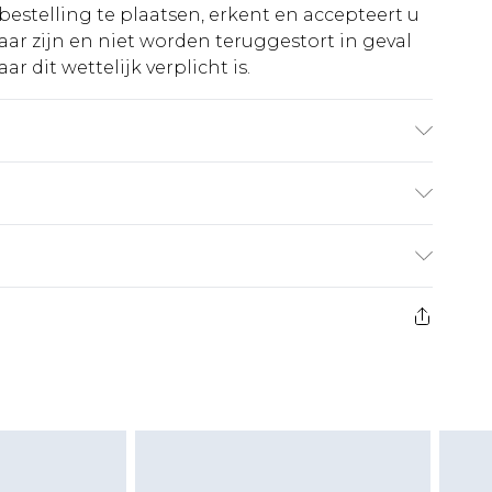
bestelling te plaatsen, erkent en accepteert u
ar zijn en niet worden teruggestort in geval
r dit wettelijk verplicht is.
olyester, 2% Elastaan - Tenzij vuil, was op 30°.
gt maat 10, ca. lengte 5'7- 5'9.
€5.99
 heeft 21 dagen vanaf de dag dat u het ontvangt
€14.99
retourkosten van €7 per pakket in mindering
ingsbedrag.
es aanbieden voor modieuze gezichtsmaskers,
eeltjes, en badkleding of lingerie als de
 of is verbroken.