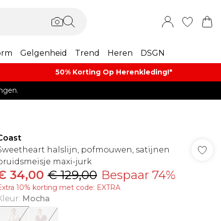
orm
Gelgenheid
Trend
Heren
DSGN
50% Korting Op Herenkleding​!*​
ngen.
Coast
Sweetheart halslijn, pofmouwen, satijnen
bruidsmeisje maxi-jurk
€ 34,00
€ 129,00
Bespaar 74%
Extra 10% korting met code: EXTRA
Kleur
:
Mocha