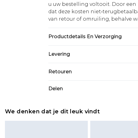
u uw bestelling voltooit. Door een 
dat deze kosten niet‑terugbetaalba
van retour of omruiling, behalve waa
Productdetails En Verzorging
Main: 100% Polyester. Voering: 98% P
Levering
Lengte vanaf SNP 155 cm. Model draa
Standaardlevering Nederland
Retouren
Tot 5 werkdagen
Is er iets niet helemaal in orde? U
Delen
Expressdienst Nederland
om iets terug te sturen.
Tot 2 werkdagen
Houd er rekening mee dat er een 
wordt gebracht op uw terugbetal
We denken dat je dit leuk vindt
Let op, we kunnen geen restituti
cosmetica, piercingsieraden, sekssp
hygiënezegel niet op zijn plaats zit