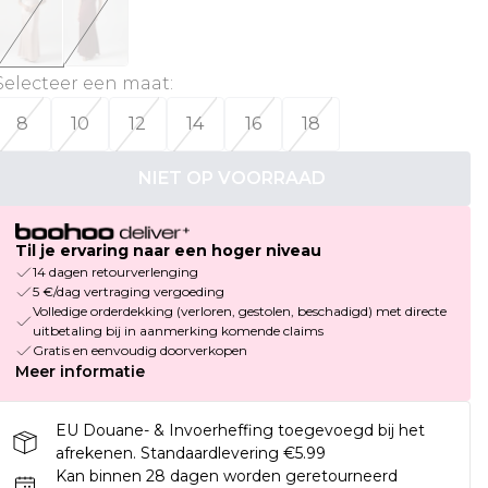
Selecteer een maat
:
8
10
12
14
16
18
NIET OP VOORRAAD
Til je ervaring naar een hoger niveau
14 dagen retourverlenging
5 €/dag vertraging vergoeding
Volledige orderdekking (verloren, gestolen, beschadigd) met directe
uitbetaling bij in aanmerking komende claims
Gratis en eenvoudig doorverkopen
Meer informatie
EU Douane- & Invoerheffing toegevoegd bij het
afrekenen. Standaardlevering €5.99
Kan binnen 28 dagen worden geretourneerd