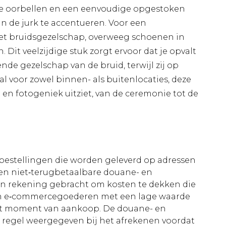
te oorbellen en een eenvoudige opgestoken
an de jurk te accentueren. Voor een
et bruidsgezelschap, overweeg schoenen in
Dit veelzijdige stuk zorgt ervoor dat je opvalt
de gezelschap van de bruid, terwijl zij op
al voor zowel binnen- als buitenlocaties, deze
t en fotogeniek uitziet, van de ceremonie tot de
le bestellingen die worden geleverd op adressen
n niet‑terugbetaalbare douane- en
 in rekening gebracht om kosten te dekken die
an e‑commercegoederen met een lage waarde
et moment van aankoop. De douane- en
e regel weergegeven bij het afrekenen voordat