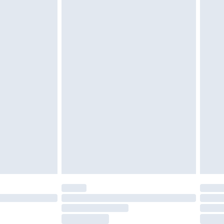
moeten ongedragen en ongewassen zijn met
igd. Schoenen moeten ook binnenshuis worden
 zoals beddengoed, matrassen, toppers en
en in de originele, ongeopende verpakking
w wettelijke rechten.
leid te bekijken.