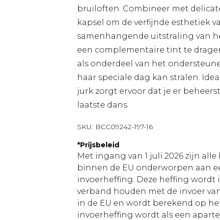
bruiloften. Combineer met delica
kapsel om de verfijnde esthetiek v
samenhangende uitstraling van h
een complementaire tint te dragen. 
als onderdeel van het ondersteunen
haar speciale dag kan stralen. Idea
jurk zorgt ervoor dat je er beheers
laatste dans.
SKU:
BCC09242-197-16
*
Prijsbeleid
Met ingang van 1 juli 2026 zijn al
binnen de EU onderworpen aan ee
invoerheffing. Deze heffing wordt
verband houden met de invoer v
in de EU en wordt berekend op h
invoerheffing wordt als een apart