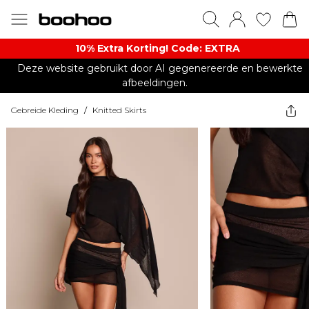
10% Extra Korting! Code: EXTRA​
Deze website gebruikt door AI gegenereerde en bewerkte
afbeeldingen.
Gebreide Kleding
/
Knitted Skirts