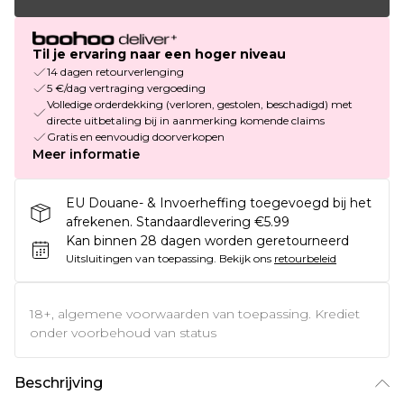
Til je ervaring naar een hoger niveau
14 dagen retourverlenging
5 €/dag vertraging vergoeding
Volledige orderdekking (verloren, gestolen, beschadigd) met
directe uitbetaling bij in aanmerking komende claims
Gratis en eenvoudig doorverkopen
Meer informatie
EU Douane- & Invoerheffing toegevoegd bij het
afrekenen. Standaardlevering €5.99
Kan binnen 28 dagen worden geretourneerd
Uitsluitingen van toepassing.
Bekijk ons
retourbeleid
18+, algemene voorwaarden van toepassing. Krediet
onder voorbehoud van status
Beschrijving