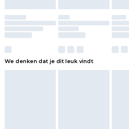
Schoenen en/of kledingstukken moeten
ongedragen en ongewassen zijn met de
originele labels eraan bevestigd. Schoenen
moeten ook binnenshuis worden gepast.
Huishoudelijke artikelen, zoals beddengoed,
matrassen, toppers en kussens, moeten
ongebruikt zijn en in de originele, ongeopende
We denken dat je dit leuk vindt
verpakking zitten. Dit heeft geen invloed op uw
wettelijke rechten.
Klik
hier
om ons volledige retourbeleid te
bekijken.