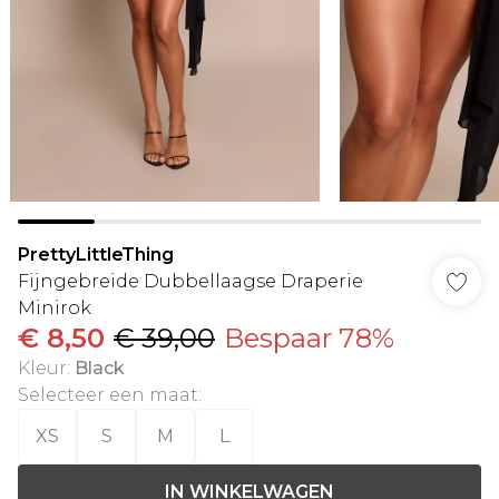
PrettyLittleThing
Fijngebreide Dubbellaagse Draperie
Minirok
€ 8,50
€ 39,00
Bespaar 78%
Kleur
:
Black
Selecteer een maat
:
XS
S
M
L
IN WINKELWAGEN