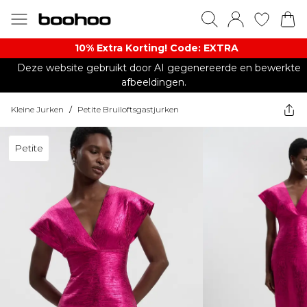
10% Extra Korting! Code: EXTRA​
Deze website gebruikt door AI gegenereerde en bewerkte
afbeeldingen.
Kleine Jurken
/
Petite Bruiloftsgastjurken
Petite