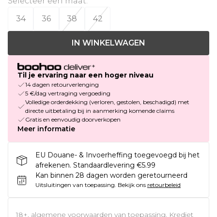
Selecteer een maat
:
34
36
38
42
IN WINKELWAGEN
Til je ervaring naar een hoger niveau
14 dagen retourverlenging
5 €/dag vertraging vergoeding
Volledige orderdekking (verloren, gestolen, beschadigd) met
directe uitbetaling bij in aanmerking komende claims
Gratis en eenvoudig doorverkopen
Meer informatie
EU Douane- & Invoerheffing toegevoegd bij het
afrekenen. Standaardlevering €5.99
Kan binnen 28 dagen worden geretourneerd
Uitsluitingen van toepassing.
Bekijk ons
retourbeleid
18+, algemene voorwaarden van toepassing. Krediet