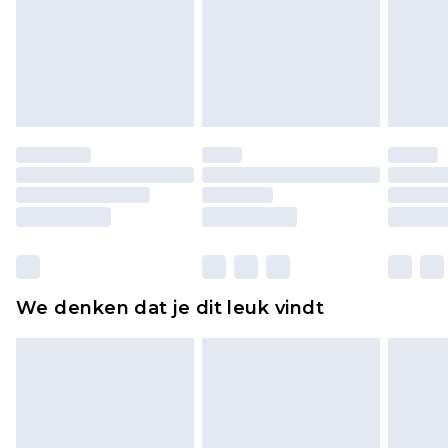
voor modieuze gezichtsmaskers, cosmetica,
piercingsieraden, seksspeeltjes, en badkleding of
lingerie als de hygiënezegel niet op zijn plaats zit
of is verbroken.
Schoenen en/of kledingstukken moeten
ongedragen en ongewassen zijn met de
originele labels eraan bevestigd. Schoenen
moeten ook binnenshuis worden gepast.
Huishoudelijke artikelen, zoals beddengoed,
matrassen, toppers en kussens, moeten
ongebruikt zijn en in de originele, ongeopende
We denken dat je dit leuk vindt
verpakking zitten. Dit heeft geen invloed op uw
wettelijke rechten.
Klik
hier
om ons volledige retourbeleid te
bekijken.