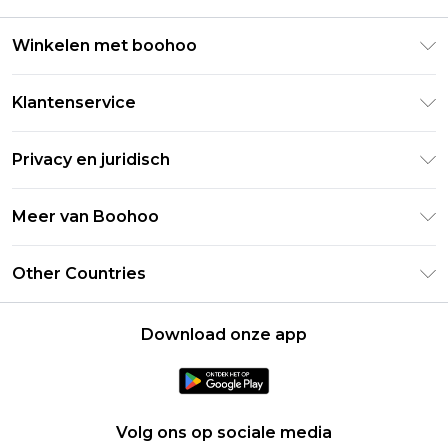
Winkelen met boohoo
Klarna
Klantenservice
Clearpay
Retourneer uw bestelling
Studentenkorting - Student Beans
Privacy en juridisch
Veelgestelde vragen
Studentenkorting - UNiDAYS
Privacybeleid
Leveringsinformatie
Meer van Boohoo
Boohoo App
Algemene voorwaarden
Retourinformatie
Maatgids
Verklaring over moderne slavernij
Over cookies
Other Countries
Neem contact met ons op
Carrières bij Boohoo
Gebruiksvoorwaarden
United States
Producten
Download onze app
France
Ireland
Netherlands
Volg ons op sociale media
Australia