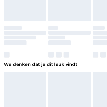
piercingsieraden, seksspeeltjes, en badkleding of
lingerie als de hygiënezegel niet op zijn plaats zit
of is verbroken.
Schoenen en/of kledingstukken moeten
ongedragen en ongewassen zijn met de
originele labels eraan bevestigd. Schoenen
moeten ook binnenshuis worden gepast.
Huishoudelijke artikelen, zoals beddengoed,
matrassen, toppers en kussens, moeten
ongebruikt zijn en in de originele, ongeopende
We denken dat je dit leuk vindt
verpakking zitten. Dit heeft geen invloed op uw
wettelijke rechten.
Klik
hier
om ons volledige retourbeleid te
bekijken.