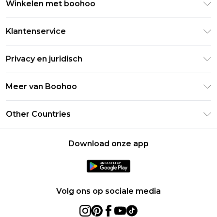
Winkelen met boohoo
Klarna
Klantenservice
Clearpay
Retourneer uw bestelling
Studentenkorting - Student Beans
Privacy en juridisch
Veelgestelde vragen
Studentenkorting - UNiDAYS
Privacybeleid
Leveringsinformatie
Meer van Boohoo
Boohoo App
Algemene voorwaarden
Retourinformatie
Maatgids
Verklaring over moderne slavernij
Over cookies
Other Countries
Neem contact met ons op
Carrières bij Boohoo
Gebruiksvoorwaarden
United States
Producten
Download onze app
France
Ireland
Netherlands
Volg ons op sociale media
Australia
Sweden