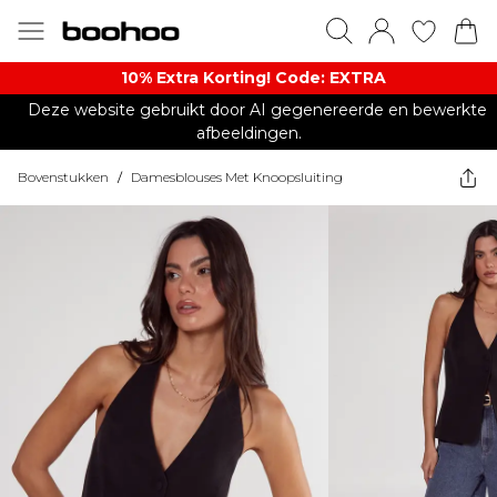
10% Extra Korting! Code: EXTRA​
Deze website gebruikt door AI gegenereerde en bewerkte
afbeeldingen.
Bovenstukken
/
Damesblouses Met Knoopsluiting