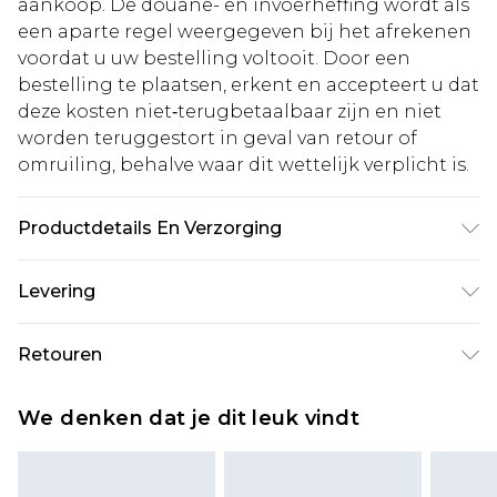
aankoop. De douane- en invoerheffing wordt als
een aparte regel weergegeven bij het afrekenen
voordat u uw bestelling voltooit. Door een
bestelling te plaatsen, erkent en accepteert u dat
deze kosten niet‑terugbetaalbaar zijn en niet
worden teruggestort in geval van retour of
omruiling, behalve waar dit wettelijk verplicht is.
Productdetails En Verzorging
Lace: 70% Nylon, 30% Cotton, Shell: 96% Polyester,
Levering
4% Elastane, Lining: 100% Polyester: Machine
Wash According to Instructions
Standaardlevering Nederland
€5.99
Retouren
Tot 5 werkdagen
Is er iets niet helemaal in orde? U heeft 21 dagen
Expressdienst Nederland
€14.99
We denken dat je dit leuk vindt
vanaf de dag dat u het ontvangt om iets terug te
Tot 2 werkdagen
sturen.
Houd er rekening mee dat er een retourkosten