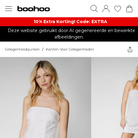
10% Extra Korting! Code: EXTRA​
Deze website gebruikt door AI gegenereerde en bewerkte
afbeeldingen.
Gelegenheidsjurken
/
Kanten Voor Gelegenheden