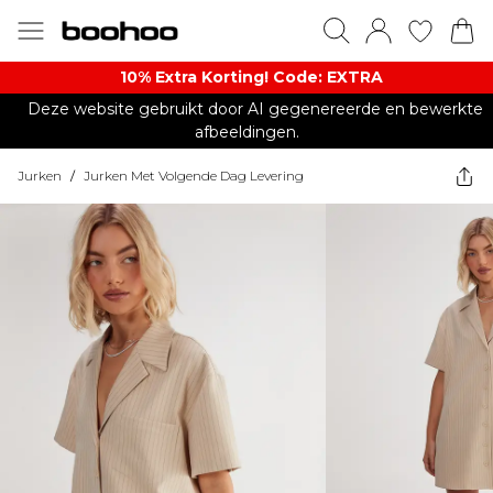
10% Extra Korting! Code: EXTRA​
Deze website gebruikt door AI gegenereerde en bewerkte
afbeeldingen.
Jurken
/
Jurken Met Volgende Dag Levering