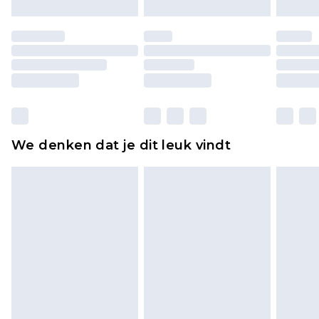
Schoenen en/of kledingstukken moeten
ongedragen en ongewassen zijn met de
originele labels eraan bevestigd. Schoenen
moeten ook binnenshuis worden gepast.
Huishoudelijke artikelen, zoals beddengoed,
matrassen, toppers en kussens, moeten
ongebruikt zijn en in de originele, ongeopende
We denken dat je dit leuk vindt
verpakking zitten. Dit heeft geen invloed op uw
wettelijke rechten.
Klik
hier
om ons volledige retourbeleid te
bekijken.