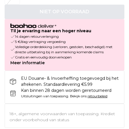
NIET OP VOORRAAD
Til je ervaring naar een hoger niveau
14 dagen retourverlenging
5 €/dag vertraging vergoeding
Volledige orderdekking (verloren, gestolen, beschadigd) met
directe uitbetaling bij in aanmerking komende claims
Gratis en eenvoudig doorverkopen
Meer informatie
EU Douane- & Invoerheffing toegevoegd bij het
afrekenen. Standaardlevering €5.99
Kan binnen 28 dagen worden geretourneerd
Uitsluitingen van toepassing.
Bekijk ons
retourbeleid
18+, algemene voorwaarden van toepassing. Krediet
onder voorbehoud van status