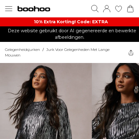
10% Extra Korting! Code: EXTRA​
Deze website gebruikt door AI gegenereerde en bewerkte
afbeeldingen.
Gelegenheidsjurken
/
Jurk Voor Gelegenheden Met Lange
Mouwen