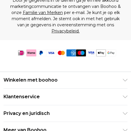
Door je gegevens in te dienen ga je ermee akkoord
marketingcommunicatie te ontvangen van Boohoo &
onze
Familie van Merken
per e-mail. Je kunt je op elk
moment afmelden. Je stemt ook in met het gebruik
van je gegevens in overeenstemming met ons
Privacybeleid.
Winkelen met boohoo
Klarna
Klantenservice
Clearpay
Retourneer uw bestelling
Studentenkorting - Student Beans
Privacy en juridisch
Veelgestelde vragen
Studentenkorting - UNiDAYS
Privacybeleid
Leveringsinformatie
Meer van Boohoo
Boohoo App