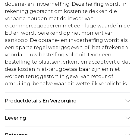
douane- en invoerheffing. Deze heffing wordt in
rekening gebracht om kosten te dekken die
verband houden met de invoer van
e‑commercegoederen met een lage waarde in de
EU en wordt berekend op het moment van
aankoop. De douane- en invoerheffing wordt als
een aparte regel weergegeven bij het afrekenen
voordat u uw bestelling voltooit. Door een
bestelling te plaatsen, erkent en accepteert u dat
deze kosten niet‑terugbetaalbaar zijn en niet
worden teruggestort in geval van retour of
omruiling, behalve waar dit wettelijk verplicht is.
Productdetails En Verzorging
100% Polyester. - Machinewasbaar. - Model draagt
Levering
maat 10, ca. 1,70-1,75 m.
Standaardlevering Nederland
€5.99