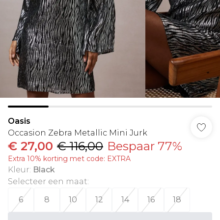
Oasis
Occasion Zebra Metallic Mini Jurk
€ 27,00
€ 116,00
Bespaar 77%
Extra 10% korting met code: EXTRA
Kleur
:
Black
Selecteer een maat
:
6
8
10
12
14
16
18