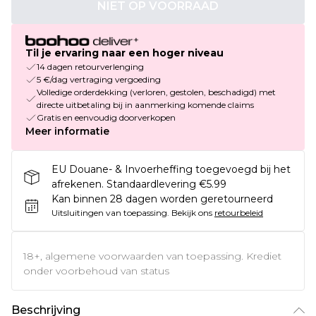
NIET OP VOORRAAD
Til je ervaring naar een hoger niveau
14 dagen retourverlenging
5 €/dag vertraging vergoeding
Volledige orderdekking (verloren, gestolen, beschadigd) met
directe uitbetaling bij in aanmerking komende claims
Gratis en eenvoudig doorverkopen
Meer informatie
EU Douane- & Invoerheffing toegevoegd bij het
afrekenen. Standaardlevering €5.99
Kan binnen 28 dagen worden geretourneerd
Uitsluitingen van toepassing.
Bekijk ons
retourbeleid
18+, algemene voorwaarden van toepassing. Krediet
onder voorbehoud van status
Beschrijving