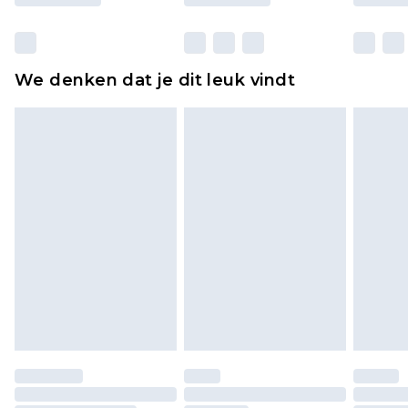
Huishoudelijke artikelen, zoals beddengoed,
matrassen, toppers en kussens, moeten
ongebruikt zijn en in de originele, ongeopende
We denken dat je dit leuk vindt
verpakking zitten. Dit heeft geen invloed op uw
wettelijke rechten.
Klik
hier
om ons volledige retourbeleid te
bekijken.