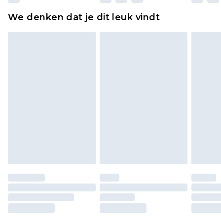
ongebruikt zijn en in de originele, ongeopende
We denken dat je dit leuk vindt
verpakking zitten. Dit heeft geen invloed op uw
wettelijke rechten.
Klik
hier
om ons volledige retourbeleid te
bekijken.