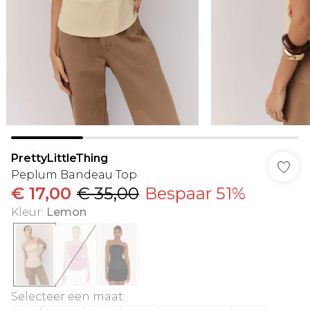
PrettyLittleThing
Peplum Bandeau Top
€ 17,00
€ 35,00
Bespaar 51%
Kleur
:
Lemon
Selecteer een maat
: