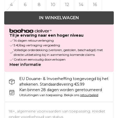
4
6
8
10
12
14
16
IN WINKELWAGEN
Til je ervaring naar een hoger niveau
14 dagen retourverlenging
5 €/dag vertraging vergoeding
Volledige orderdekking (verloren, gestolen, beschadigd) met
directe uitbetaling bij in aanmerking komende claims
Gratis en eenvoudig doorverkopen
Meer informatie
EU Douane- & Invoerheffing toegevoegd bij het
afrekenen. Standaardlevering €5.99
Kan binnen 28 dagen worden geretourneerd
Uitsluitingen van toepassing.
Bekijk ons
retourbeleid
18+, algemene voorwaarden van toepassing. Krediet
onder voorbehoud van status