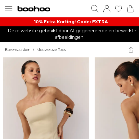
10% Extra Korting! Code: EXTRA​
Deze website gebruikt door AI gegenereerde en bewerkte
afbeeldingen.
Bovenstukken
/
Mouweloze Tops