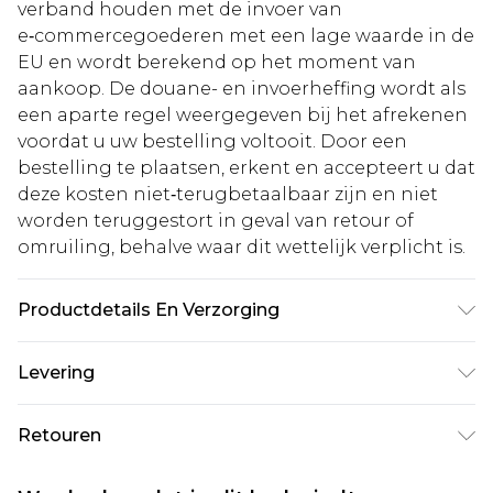
verband houden met de invoer van
e‑commercegoederen met een lage waarde in de
EU en wordt berekend op het moment van
aankoop. De douane- en invoerheffing wordt als
een aparte regel weergegeven bij het afrekenen
voordat u uw bestelling voltooit. Door een
bestelling te plaatsen, erkent en accepteert u dat
deze kosten niet‑terugbetaalbaar zijn en niet
worden teruggestort in geval van retour of
omruiling, behalve waar dit wettelijk verplicht is.
Productdetails En Verzorging
100,0% polyester Let op: door het gebruikte
Levering
materiaal kan de kleur afgeven.
Standaardlevering Nederland
€5.99
Retouren
Tot 5 werkdagen
Is er iets niet helemaal in orde? U heeft 21 dagen