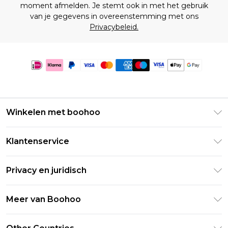
moment afmelden. Je stemt ook in met het gebruik
van je gegevens in overeenstemming met ons
Privacybeleid.
Winkelen met boohoo
Klarna
Klantenservice
Clearpay
Retourneer uw bestelling
Studentenkorting - Student Beans
Privacy en juridisch
Veelgestelde vragen
Studentenkorting - UNiDAYS
Privacybeleid
Leveringsinformatie
Meer van Boohoo
Boohoo App
Algemene voorwaarden
Retourinformatie
Maatgids
Verklaring over moderne slavernij
Over cookies