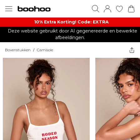
10% Extra Korting! Code: EXTRA​
Deze website gebruikt door AI gegenereerde en bewerkte
afbeeldingen.
Bovenstukken
/
Camisole