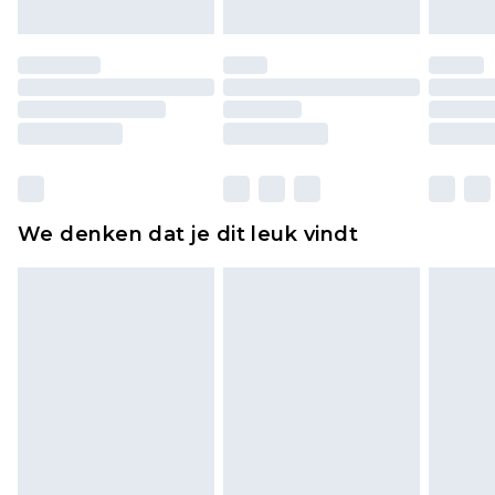
Schoenen en/of kledingstukken moeten
ongedragen en ongewassen zijn met de
originele labels eraan bevestigd. Schoenen
moeten ook binnenshuis worden gepast.
Huishoudelijke artikelen, zoals beddengoed,
matrassen, toppers en kussens, moeten
ongebruikt zijn en in de originele, ongeopende
We denken dat je dit leuk vindt
verpakking zitten. Dit heeft geen invloed op uw
wettelijke rechten.
Klik
hier
om ons volledige retourbeleid te
bekijken.