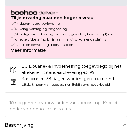
Til je ervaring naar een hoger niveau
14 dagen retourverlenging
5 €/dag vertraging vergoeding
Volledige orderdekking (verloren, gestolen, beschadigd) met
directe uitbetaling bij in aanmerking komende claims
Gratis en eenvoudig doorverkopen
Meer informatie
EU Douane- & Invoerheffing toegevoegd bij het
afrekenen. Standaardlevering €5.99
Kan binnen 28 dagen worden geretourneerd
Uitsluitingen van toepassing.
Bekijk ons
retourbeleid
18+, algemene voorwaarden van toepassing. Krediet
onder voorbehoud van status
Beschrijving