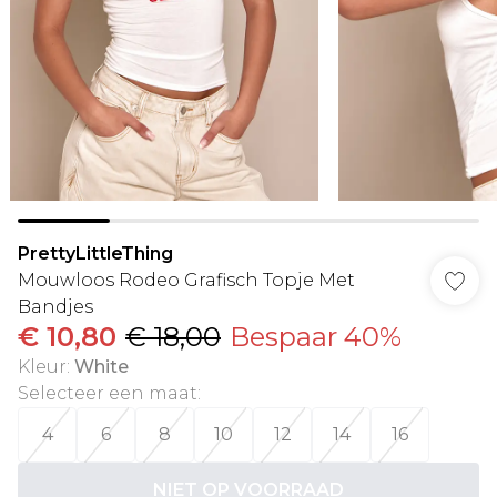
PrettyLittleThing
Mouwloos Rodeo Grafisch Topje Met
Bandjes
€ 10,80
€ 18,00
Bespaar 40%
Kleur
:
White
Selecteer een maat
:
4
6
8
10
12
14
16
NIET OP VOORRAAD