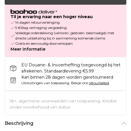
Til je ervaring naar een hoger niveau
14 dagen retourverlenging
5 €/dag vertraging vergoeding
Volledige orderdekking (verloren, gestolen, beschadigd) met
directe uitbetaling bij in aanmerking komende claims
Gratis en eenvoudig doorverkopen
Meer informatie
EU Douane- & Invoerheffing toegevoegd bij het
afrekenen. Standaardlevering €5.99
Kan binnen 28 dagen worden geretourneerd
Uitsluitingen van toepassing.
Bekijk ons
retourbeleid
18+, algemene voorwaarden van toepassing. Krediet
onder voorbehoud van status
Beschrijving