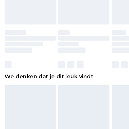
lingerie als de hygiënezegel niet op zijn plaats zit
of is verbroken.
Schoenen en/of kledingstukken moeten
ongedragen en ongewassen zijn met de
originele labels eraan bevestigd. Schoenen
moeten ook binnenshuis worden gepast.
Huishoudelijke artikelen, zoals beddengoed,
matrassen, toppers en kussens, moeten
ongebruikt zijn en in de originele, ongeopende
We denken dat je dit leuk vindt
verpakking zitten. Dit heeft geen invloed op uw
wettelijke rechten.
Klik
hier
om ons volledige retourbeleid te
bekijken.