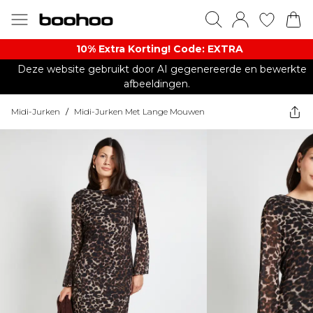
10% Extra Korting! Code: EXTRA​
Deze website gebruikt door AI gegenereerde en bewerkte
afbeeldingen.
Midi-Jurken
/
Midi-Jurken Met Lange Mouwen