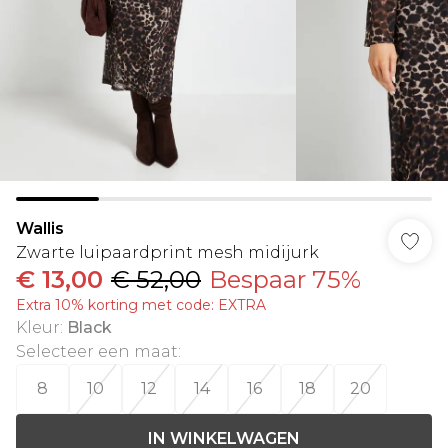
Wallis
Zwarte luipaardprint mesh midijurk
€ 13,00
€ 52,00
Bespaar 75%
Extra 10% korting met code: EXTRA
Kleur
:
Black
Selecteer een maat
:
8
10
12
14
16
18
20
IN WINKELWAGEN