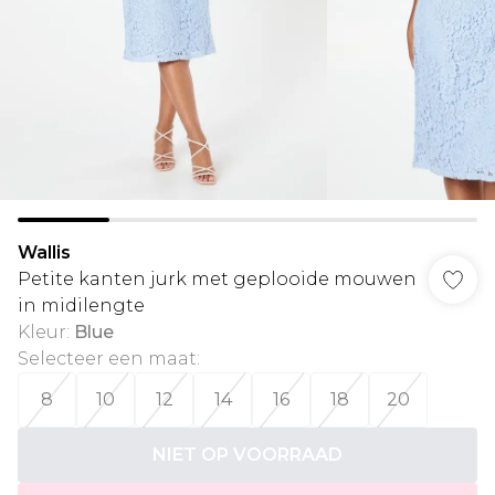
Wallis
Petite kanten jurk met geplooide mouwen
in midilengte
Kleur
:
Blue
Selecteer een maat
:
8
10
12
14
16
18
20
NIET OP VOORRAAD