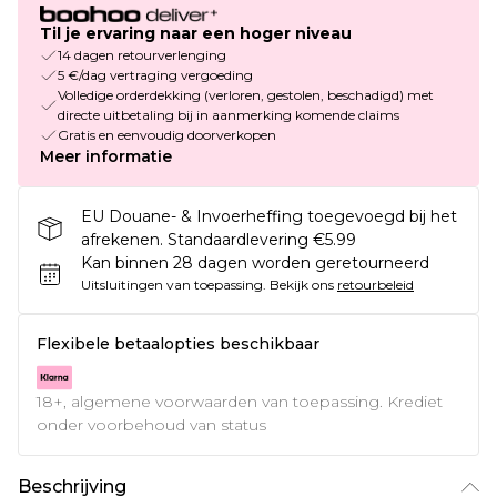
Til je ervaring naar een hoger niveau
14 dagen retourverlenging
5 €/dag vertraging vergoeding
Volledige orderdekking (verloren, gestolen, beschadigd) met
directe uitbetaling bij in aanmerking komende claims
Gratis en eenvoudig doorverkopen
Meer informatie
EU Douane- & Invoerheffing toegevoegd bij het
afrekenen. Standaardlevering €5.99
Kan binnen 28 dagen worden geretourneerd
Uitsluitingen van toepassing.
Bekijk ons
retourbeleid
Flexibele betaalopties beschikbaar
18+, algemene voorwaarden van toepassing. Krediet
onder voorbehoud van status
Beschrijving