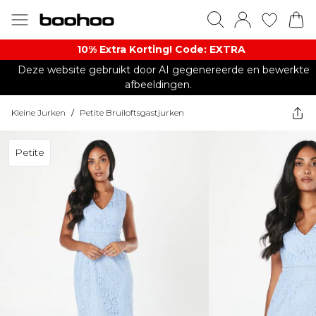
10% Extra Korting! Code: EXTRA​
Deze website gebruikt door AI gegenereerde en bewerkte
afbeeldingen.
Kleine Jurken
/
Petite Bruiloftsgastjurken
Petite