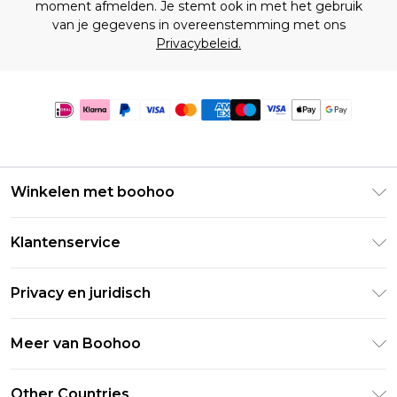
moment afmelden. Je stemt ook in met het gebruik
van je gegevens in overeenstemming met ons
Privacybeleid.
Winkelen met boohoo
Klarna
Klantenservice
Clearpay
Retourneer uw bestelling
Studentenkorting - Student Beans
Privacy en juridisch
Veelgestelde vragen
Studentenkorting - UNiDAYS
Privacybeleid
Leveringsinformatie
Meer van Boohoo
Boohoo App
Algemene voorwaarden
Retourinformatie
Maatgids
Verklaring over moderne slavernij
Over cookies
Other Countries
Neem contact met ons op