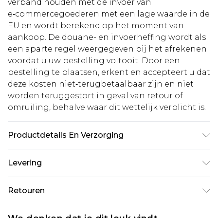
verband houden met de invoer van
e‑commercegoederen met een lage waarde in de
EU en wordt berekend op het moment van
aankoop. De douane- en invoerheffing wordt als
een aparte regel weergegeven bij het afrekenen
voordat u uw bestelling voltooit. Door een
bestelling te plaatsen, erkent en accepteert u dat
deze kosten niet‑terugbetaalbaar zijn en niet
worden teruggestort in geval van retour of
omruiling, behalve waar dit wettelijk verplicht is.
Productdetails En Verzorging
45% polyamide, 30% katoen, 25% viscose. Voering
Levering
- 100% polyester. Machinewasbaar. Model draagt
UK maat 10.
Standaardlevering Nederland
€5.99
Retouren
Tot 5 werkdagen
Is er iets niet helemaal in orde? U heeft 21 dagen
Expressdienst Nederland
€14.99