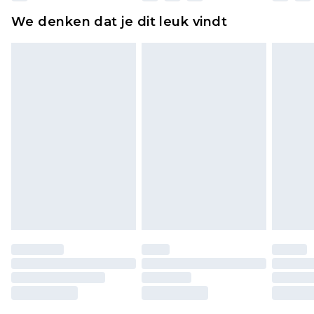
ongebruikt zijn en in de originele, ongeopende
We denken dat je dit leuk vindt
verpakking zitten. Dit heeft geen invloed op uw
wettelijke rechten.
Klik
hier
om ons volledige retourbeleid te
bekijken.