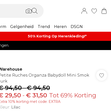
orm
Gelgenheid
Trend
Heren
DSGN
50% Korting Op Herenkleding​!*​
ngen.
Warehouse
Petite Ruches Organza Babydoll Mini Smok
Jurk
€ 94,50
-
€ 94,50
€ 29,50
-
€ 31,50
Tot 69% Korting
Extra 10% korting met code: EXTRA
Kleur
:
Lilac