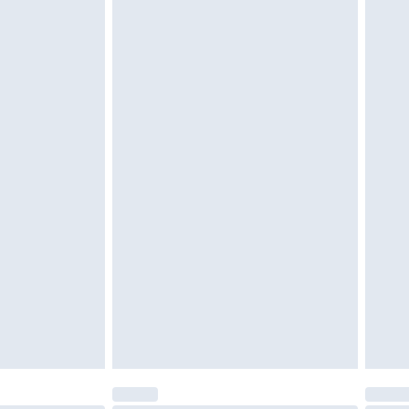
eeltjes, en badkleding of lingerie als de
 of is verbroken.
moeten ongedragen en ongewassen zijn met
igd. Schoenen moeten ook binnenshuis worden
 zoals beddengoed, matrassen, toppers en
en in de originele, ongeopende verpakking
w wettelijke rechten.
leid te bekijken.