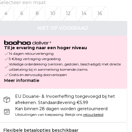
Selecteer een maat
:
4
6
8
10
12
14
16
NIET OP VOORRAAD
Til je ervaring naar een hoger niveau
14 dagen retourverlenging
5 €/dag vertraging vergoeding
Volledige orderdekking (verloren, gestolen, beschadigd) met directe
uitbetaling bij in aanmerking komende claims
Gratis en eenvoudig doorverkopen
Meer informatie
EU Douane- & Invoerheffing toegevoegd bij het
afrekenen. Standaardlevering €5.99
Kan binnen 28 dagen worden geretourneerd
Uitsluitingen van toepassing.
Bekijk ons
retourbeleid
Flexibele betaalopties beschikbaar