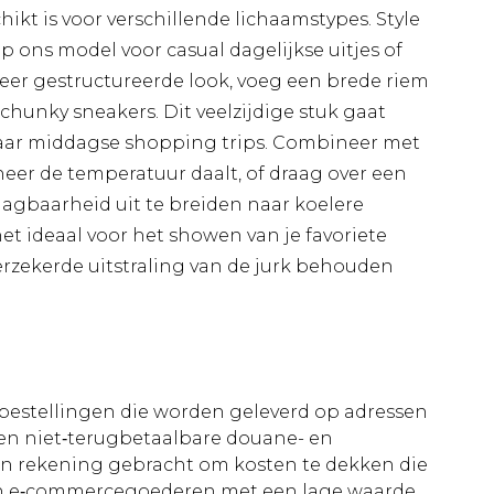
hikt is voor verschillende lichaamstypes. Style
p ons model voor casual dagelijkse uitjes of
eer gestructureerde look, voeg een brede riem
chunky sneakers. Dit veelzijdige stuk gaat
aar middagse shopping trips. Combineer met
eer de temperatuur daalt, of draag over een
agbaarheid uit te breiden naar koelere
et ideaal voor het showen van je favoriete
verzekerde uitstraling van de jurk behouden
le bestellingen die worden geleverd op adressen
n niet‑terugbetaalbare douane- en
 in rekening gebracht om kosten te dekken die
an e‑commercegoederen met een lage waarde