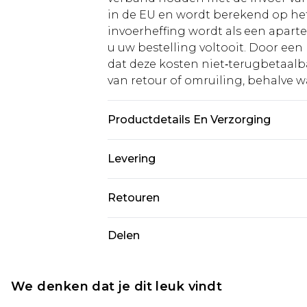
in de EU en wordt berekend op h
invoerheffing wordt als een apart
u uw bestelling voltooit. Door een 
dat deze kosten niet‑terugbetaalba
van retour of omruiling, behalve waa
Productdetails En Verzorging
Hoofdmateriaal: 100% Polyester. Vo
Levering
Model draagt maat 10, ongeveer.
Standaardlevering Nederland
Retouren
Tot 5 werkdagen
Is er iets niet helemaal in orde? U
Delen
Expressdienst Nederland
om iets terug te sturen.
Tot 2 werkdagen
Houd er rekening mee dat er een 
wordt gebracht op uw terugbetal
We denken dat je dit leuk vindt
Let op, we kunnen geen restituti