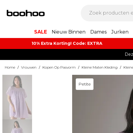
SALE
Nieuw Binnen
Dames
Jurken
10% Extra Korting! Code: EXTRA​
Dez
Home
/
Vrouwen
/
Kopen Op Pasvorm
/
Kleine Maten Kleding
/
Klein
Petite