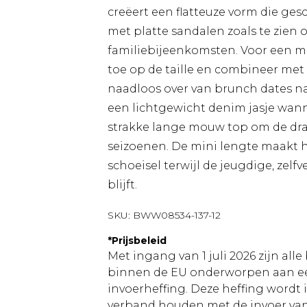
creëert een flatteuze vorm die gesc
met platte sandalen zoals te zien o
familiebijeenkomsten. Voor een m
toe op de taille en combineer met 
naadloos over van brunch dates n
een lichtgewicht denim jasje wann
strakke lange mouw top om de dra
seizoenen. De mini lengte maakt h
schoeisel terwijl de jeugdige, zelf
blijft.
SKU:
BWW08534-137-12
*
Prijsbeleid
Met ingang van 1 juli 2026 zijn al
binnen de EU onderworpen aan ee
invoerheffing. Deze heffing wordt
verband houden met de invoer v