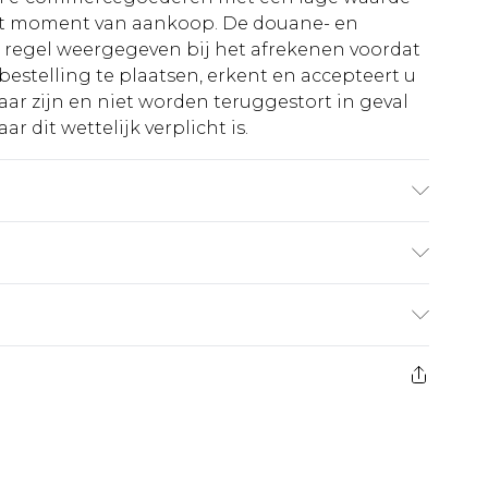
et moment van aankoop. De douane- en
e regel weergegeven bij het afrekenen voordat
bestelling te plaatsen, erkent en accepteert u
ar zijn en niet worden teruggestort in geval
r dit wettelijk verplicht is.
ering: 100% Polyester - Machinewasbaar. -
€5.99
 heeft 21 dagen vanaf de dag dat u het ontvangt
€14.99
retourkosten van €7 per pakket in mindering
ingsbedrag.
es aanbieden voor modieuze gezichtsmaskers,