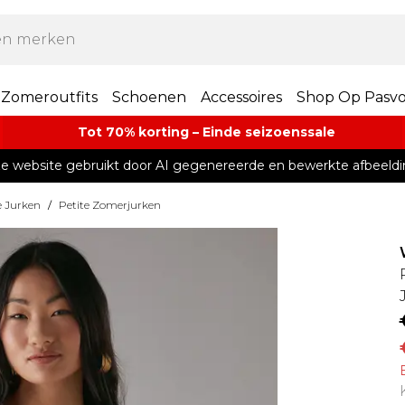
Zomeroutfits
Schoenen
Accessoires
Shop Op Pasv
Tot 70% korting – Einde seizoenssale
e website gebruikt door AI gegenereerde en bewerkte afbeeldi
e Jurken
/
Petite Zomerjurken