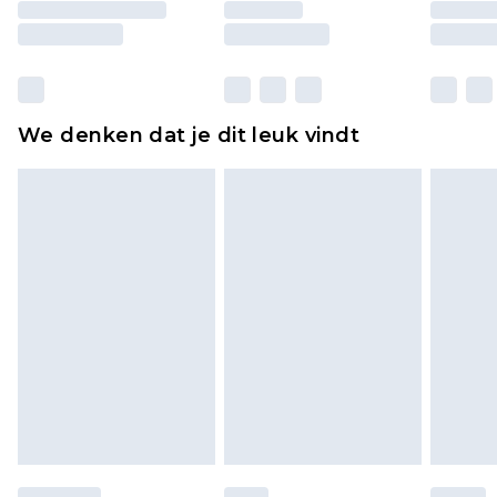
moeten ook binnenshuis worden gepast.
Huishoudelijke artikelen, zoals beddengoed,
matrassen, toppers en kussens, moeten
ongebruikt zijn en in de originele, ongeopende
We denken dat je dit leuk vindt
verpakking zitten. Dit heeft geen invloed op uw
wettelijke rechten.
Klik
hier
om ons volledige retourbeleid te
bekijken.