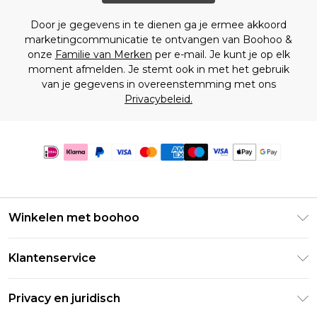
Door je gegevens in te dienen ga je ermee akkoord
marketingcommunicatie te ontvangen van Boohoo &
onze
Familie van Merken
per e-mail. Je kunt je op elk
moment afmelden. Je stemt ook in met het gebruik
van je gegevens in overeenstemming met ons
Privacybeleid.
Winkelen met boohoo
Klarna
Klantenservice
Clearpay
Retourneer uw bestelling
Studentenkorting - Student Beans
Privacy en juridisch
Veelgestelde vragen
Studentenkorting - UNiDAYS