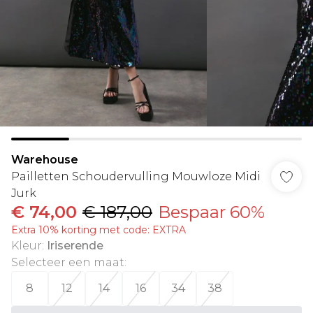
Warehouse
Pailletten Schoudervulling Mouwloze Midi
Jurk
€ 74,00
€ 187,00
Bespaar 60%
Extra 10% korting met code: EXTRA
Kleur
:
Iriserende
Selecteer een maat
:
8
12
14
16
34
38