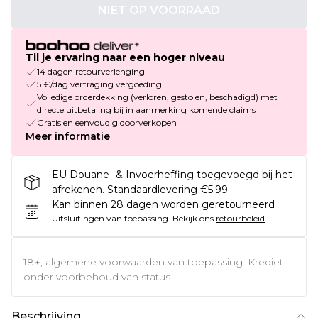
NIET OP VOORRAAD
Til je ervaring naar een hoger niveau
14 dagen retourverlenging
5 €/dag vertraging vergoeding
Volledige orderdekking (verloren, gestolen, beschadigd) met
directe uitbetaling bij in aanmerking komende claims
Gratis en eenvoudig doorverkopen
Meer informatie
EU Douane- & Invoerheffing toegevoegd bij het
afrekenen. Standaardlevering €5.99
Kan binnen 28 dagen worden geretourneerd
Uitsluitingen van toepassing.
Bekijk ons
retourbeleid
18+, algemene voorwaarden van toepassing. Krediet
onder voorbehoud van status
Beschrijving