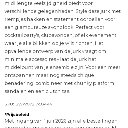
midi lengte veelzijdigheid biedt voor
verschillende gelegenheden. Style deze jurk met
riempjes hakken en statement oorbellen voor
een glamoureuze avondlook. Perfect voor
cocktailparty's, clubavonden, of elk evenement
waar je alle blikken op je wilt richten. Het
opvallende ontwerp van de jurk vraagt om
minimale accessoires - laat de jurk het
middelpunt van je ensemble zijn. Voor een meer
ontspannen maar nog steeds chique
benadering, combineer met chunky platform
sandalen en een clutch tas.
SKU:
BWW07217-584-14
*
Prijsbeleid
Met ingang van 1 juli 2026 zijn alle bestellingen
die worden geleverd op adressen binnen de EU