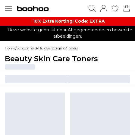
10% Extra Korting! Code: EXTRA​
Deze website gebruikt door AI gegenereerde en bewerkte
afbeeldingen.
Home
/
Schoonheid
/
Huidverzorging
/
Toners
Beauty Skin Care Toners