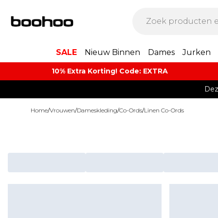
SALE
Nieuw Binnen
Dames
Jurken
10% Extra Korting! Code: EXTRA​
Dez
Home
/
Vrouwen
/
Dameskleding
/
Co-Ords
/
Linen Co-Ords