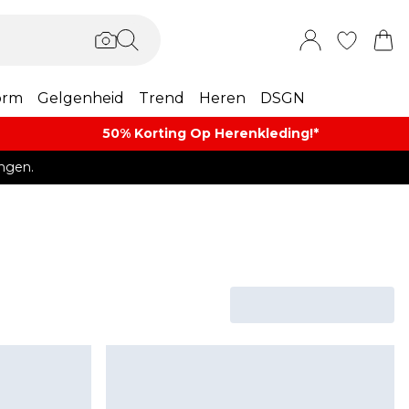
orm
Gelgenheid
Trend
Heren
DSGN
50% Korting Op Herenkleding​!*​
ngen.