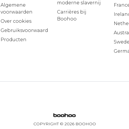
moderne slavernij
Algemene
Franc
voorwaarden
Carrières bij
Irelan
Boohoo
Over cookies
Nethe
Gebruiksvoorwaarden
Austra
Producten
Swed
Germ
COPYRIGHT ©
2026
BOOHOO