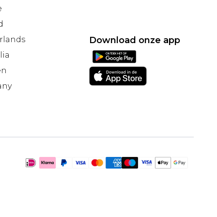
e
d
rlands
Download onze app
lia
en
any