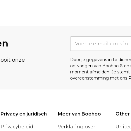
en
nooit onze
Door je gegevens in te dien
ontvangen van Boohoo & on
moment afmelden. Je stemt o
overeenstemming met ons
P
Privacy en juridisch
Meer van Boohoo
Other
Privacybeleid
Verklaring over
United