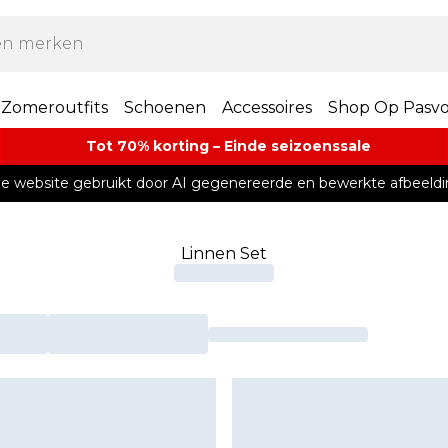
Zomeroutfits
Schoenen
Accessoires
Shop Op Pasv
Tot 70% korting – Einde seizoenssale
e website gebruikt door AI gegenereerde en bewerkte afbeeldi
Linnen Set