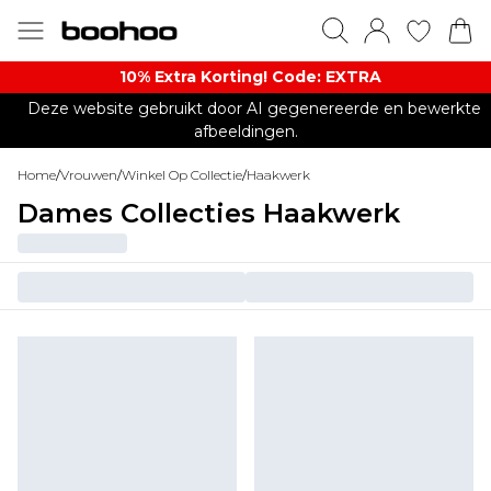
10% Extra Korting! Code: EXTRA​
Deze website gebruikt door AI gegenereerde en bewerkte
afbeeldingen.
Home
/
Vrouwen
/
Winkel Op Collectie
/
Haakwerk
Dames Collecties Haakwerk