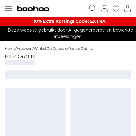
10% Extra Korting! Code: EXTRA​
Deze website gebruikt door AI gegenereerde en bewerkte
afbeeldingen.
Home
/
Vrouwen
/
Winkel Op Collectie
/
Parijse Outfits
Paris Outfits