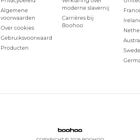
Privacybeleid
Verklaring over
United
moderne slavernij
Algemene
Franc
voorwaarden
Carrières bij
Irelan
Boohoo
Over cookies
Nethe
Gebruiksvoorwaarden
Austra
Producten
Swed
Germ
COPYRIGHT ©
2026
BOOHOO