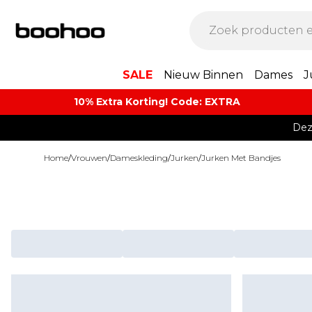
SALE
Nieuw Binnen
Dames
J
10% Extra Korting! Code: EXTRA​
Dez
Home
/
Vrouwen
/
Dameskleding
/
Jurken
/
Jurken Met Bandjes