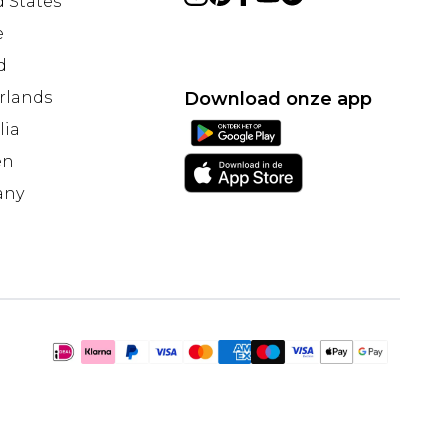
 States
e
d
rlands
Download onze app
lia
en
any