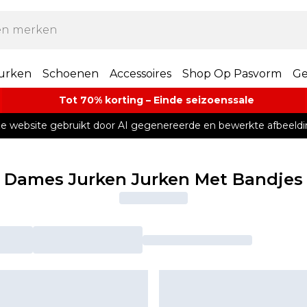
urken
Schoenen
Accessoires
Shop Op Pasvorm
Ge
Tot 70% korting – Einde seizoenssale
e website gebruikt door AI gegenereerde en bewerkte afbeeldi
Dames Jurken Jurken Met Bandjes