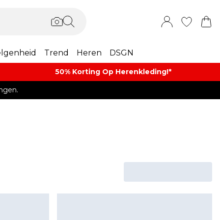
lgenheid
Trend
Heren
DSGN
50% Korting Op Herenkleding​!*​
ngen.