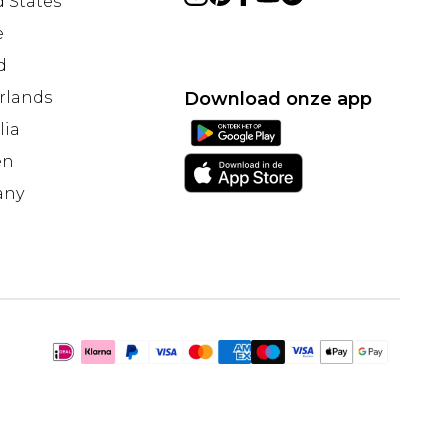
 States
e
d
rlands
Download onze app
lia
en
any