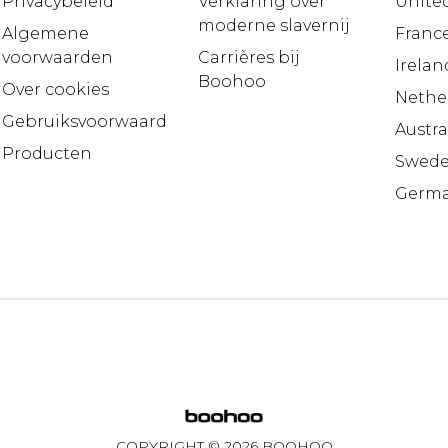
Privacybeleid
Verklaring over
United
moderne slavernij
Algemene
Franc
voorwaarden
Carrières bij
Irelan
Boohoo
Over cookies
Nethe
Gebruiksvoorwaarden
Austra
Producten
Swed
Germ
COPYRIGHT ©
2026
BOOHOO