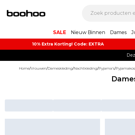
SALE
Nieuw Binnen
Dames
J
10% Extra Korting! Code: EXTRA​
Dez
Home
/
Vrouwen
/
Dameskleding
/
Nachtkleding
/
Pyjama's
/
Pyjamako
Dames