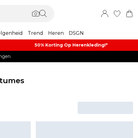
lgenheid
Trend
Heren
DSGN
50% Korting Op Herenkleding​!*​
ngen.
stumes