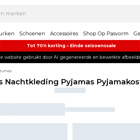
urken
Schoenen
Accessoires
Shop Op Pasvorm
Ge
Tot 70% korting – Einde seizoenssale
e website gebruikt door AI gegenereerde en bewerkte afbeeldi
stumes
 Nachtkleding Pyjamas Pyjamako