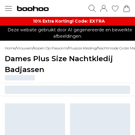
10% Extra Korting! Code: EXTRA​
Deze website gebruikt door AI gegenereerde en bewerkte
afbeeldingen.
Home
/
Vrouwen
/
Kopen Op Pasvorm
/
Plussize Kleding
/
Nachtmode Grote Ma
Dames Plus Size Nachtkledij
Badjassen