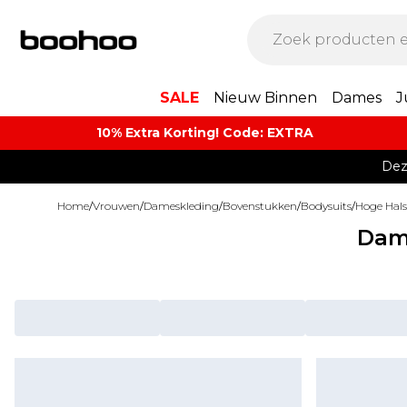
SALE
Nieuw Binnen
Dames
J
10% Extra Korting! Code: EXTRA​
Dez
Home
/
Vrouwen
/
Dameskleding
/
Bovenstukken
/
Bodysuits
/
Hoge Hals
Dam