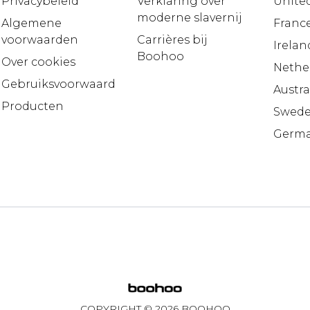
Privacybeleid
Verklaring over
United
moderne slavernij
Algemene
Franc
voorwaarden
Carrières bij
Irelan
Boohoo
Over cookies
Nethe
Gebruiksvoorwaarden
Austra
Producten
Swed
Germ
COPYRIGHT ©
2026
BOOHOO