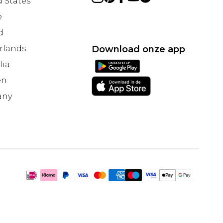
 States
e
d
rlands
Download onze app
lia
en
any