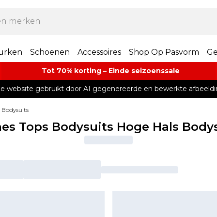
urken
Schoenen
Accessoires
Shop Op Pasvorm
Ge
Tot 70% korting – Einde seizoenssale
e website gebruikt door AI gegenereerde en bewerkte afbeeldi
 Bodysuits
es Tops Bodysuits Hoge Hals Bodys