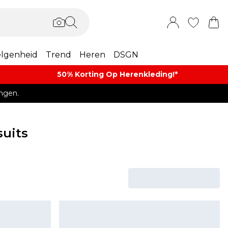
lgenheid
Trend
Heren
DSGN
50% Korting Op Herenkleding​!*​
ngen.
uits