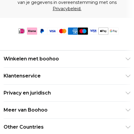
van je gegevens in overeenstemming met ons
Privacybeleid.
Winkelen met boohoo
Klarna
Klantenservice
Clearpay
Retourneer uw bestelling
Studentenkorting - Student Beans
Privacy en juridisch
Veelgestelde vragen
Studentenkorting - UNiDAYS
Privacybeleid
Leveringsinformatie
Meer van Boohoo
Boohoo App
Algemene voorwaarden
Retourinformatie
Maatgids
Verklaring over moderne slavernij
Over cookies
Other Countries
Neem contact met ons op
Carrières bij Boohoo