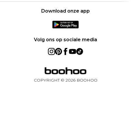
Gebruiksvoorwaarden
United States
Producten
Download onze app
France
Ireland
Netherlands
Volg ons op sociale media
Australia
Sweden
Germany
COPYRIGHT ©
2026
BOOHOO