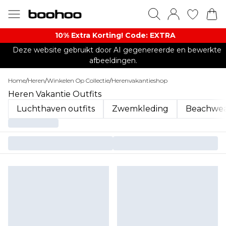
10% Extra Korting! Code: EXTRA​
Deze website gebruikt door AI gegenereerde en bewerkte
afbeeldingen.
Home
/
Heren
/
Winkelen Op Collectie
/
Herenvakantieshop
Heren Vakantie Outfits
Luchthaven outfits
Zwemkleding
Beachwe