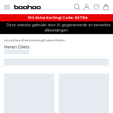
10% Extra Korting! Code: EXTRA​
Deze website gebruikt door AI gegenereerde en bewerkte
afbeeldingen.
Home
/
Heren
/
Herenkleding
/
Pakken
/
Vesten
Heren Gilets