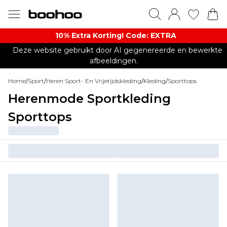
10% Extra Korting! Code: EXTRA​
Deze website gebruikt door AI gegenereerde en bewerkte
afbeeldingen.
Home
/
Sport
/
Heren Sport- En Vrijetijdskleding
/
Kleding
/
Sporttops
Herenmode Sportkleding
Sporttops