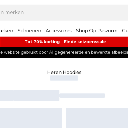
urken
Schoenen
Accessoires
Shop Op Pasvorm
Ge
Tot 70% korting – Einde seizoenssale
e website gebruikt door AI gegenereerde en bewerkte afbeeldi
Heren Hoodies