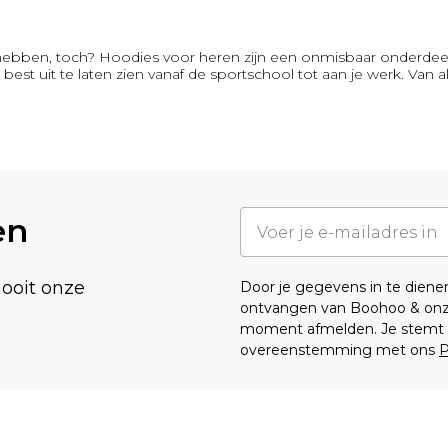
hebben, toch? Hoodies voor heren zijn een onmisbaar onderdee
 best uit te laten zien vanaf de sportschool tot aan je werk. Van a
en
nooit onze
Door je gegevens in te dien
ontvangen van Boohoo & on
moment afmelden. Je stemt o
overeenstemming met ons
P