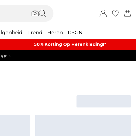
lgenheid
Trend
Heren
DSGN
50% Korting Op Herenkleding​!*​
ngen.