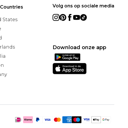
Volg ons op sociale media
 Countries
 States
e
d
rlands
Download onze app
lia
en
any