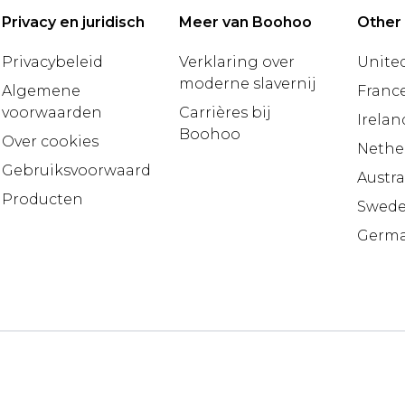
Privacy en juridisch
Meer van Boohoo
Other
Privacybeleid
Verklaring over
United
moderne slavernij
Algemene
Franc
voorwaarden
Carrières bij
Irelan
Boohoo
Over cookies
Nethe
Gebruiksvoorwaarden
Austra
Producten
Swed
Germ