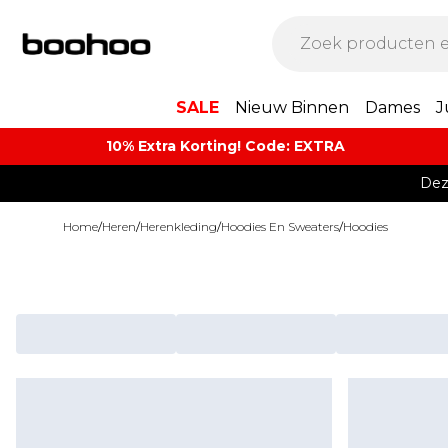
SALE
Nieuw Binnen
Dames
J
10% Extra Korting! Code: EXTRA​
Dez
Home
/
Heren
/
Herenkleding
/
Hoodies En Sweaters
/
Hoodies