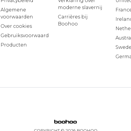
Privacybeleid
Verklaring over
United
moderne slavernij
Algemene
Franc
voorwaarden
Carrières bij
Irelan
Boohoo
Over cookies
Nethe
Gebruiksvoorwaarden
Austra
Producten
Swed
Germ
COPYRIGHT ©
2026
BOOHOO