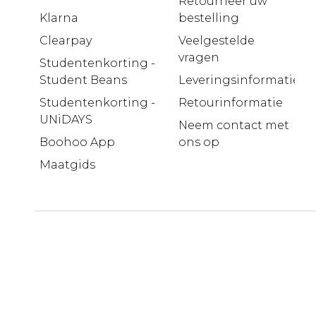
Retourneer uw
Klarna
bestelling
Clearpay
Veelgestelde
vragen
Studentenkorting -
Student Beans
Leveringsinformatie
Studentenkorting -
Retourinformatie
UNiDAYS
Neem contact met
Boohoo App
ons op
Maatgids