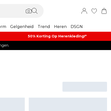
orm
Gelgenheid
Trend
Heren
DSGN
50% Korting Op Herenkleding​!*​
ngen.