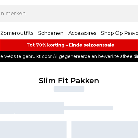
Zomeroutfits
Schoenen
Accessoires
Shop Op Pasv
Tot 70% korting – Einde seizoenssale
e website gebruikt door AI gegenereerde en bewerkte afbeeldi
Slim Fit Pakken