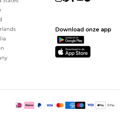
 States
e
d
rlands
Download onze app
lia
en
any