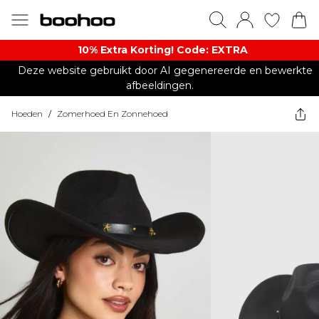
10% Extra Korting! Code: EXTRA​
Deze website gebruikt door AI gegenereerde en bewerkte
afbeeldingen.
Hoeden
/
Zomerhoed En Zonnehoed