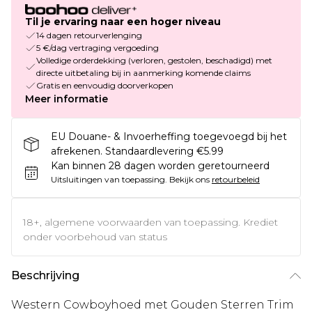
Til je ervaring naar een hoger niveau
14 dagen retourverlenging
5 €/dag vertraging vergoeding
Volledige orderdekking (verloren, gestolen, beschadigd) met
directe uitbetaling bij in aanmerking komende claims
Gratis en eenvoudig doorverkopen
Meer informatie
EU Douane- & Invoerheffing toegevoegd bij het
afrekenen. Standaardlevering €5.99
Kan binnen 28 dagen worden geretourneerd
Uitsluitingen van toepassing.
Bekijk ons
retourbeleid
18+, algemene voorwaarden van toepassing. Krediet
onder voorbehoud van status
Beschrijving
Western Cowboyhoed met Gouden Sterren Trim