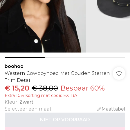
boohoo
Western Cowboyhoed Met Gouden Sterren
Trim Detail
€ 15,20
€ 38,00
Bespaar 60%
Extra 10% korting met code: EXTRA
Kleur
:
Zwart
Selecteer een maat
:
Maattabel
NIET OP VOORRAAD