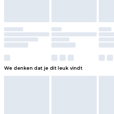
lingerie als de hygiënezegel niet op zijn plaats zit
of is verbroken.
Schoenen en/of kledingstukken moeten
ongedragen en ongewassen zijn met de
originele labels eraan bevestigd. Schoenen
moeten ook binnenshuis worden gepast.
Huishoudelijke artikelen, zoals beddengoed,
matrassen, toppers en kussens, moeten
ongebruikt zijn en in de originele, ongeopende
We denken dat je dit leuk vindt
verpakking zitten. Dit heeft geen invloed op uw
wettelijke rechten.
Klik
hier
om ons volledige retourbeleid te
bekijken.