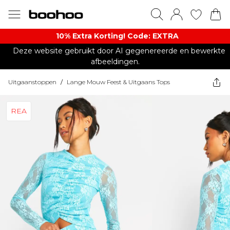
10% Extra Korting! Code: EXTRA​
Deze website gebruikt door AI gegenereerde en bewerkte
afbeeldingen.
Uitgaanstoppen
/
Lange Mouw Feest & Uitgaans Tops
REA