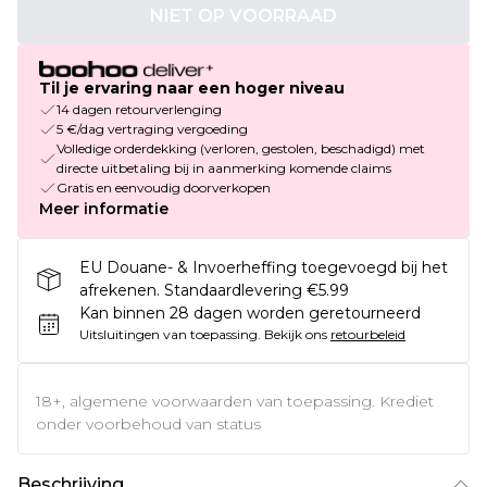
NIET OP VOORRAAD
Til je ervaring naar een hoger niveau
14 dagen retourverlenging
5 €/dag vertraging vergoeding
Volledige orderdekking (verloren, gestolen, beschadigd) met
directe uitbetaling bij in aanmerking komende claims
Gratis en eenvoudig doorverkopen
Meer informatie
EU Douane- & Invoerheffing toegevoegd bij het
afrekenen. Standaardlevering €5.99
Kan binnen 28 dagen worden geretourneerd
Uitsluitingen van toepassing.
Bekijk ons
retourbeleid
18+, algemene voorwaarden van toepassing. Krediet
onder voorbehoud van status
Beschrijving