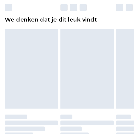
matrassen, toppers en kussens, moeten
ongebruikt zijn en in de originele, ongeopende
We denken dat je dit leuk vindt
verpakking zitten. Dit heeft geen invloed op uw
wettelijke rechten.
Klik
hier
om ons volledige retourbeleid te
bekijken.