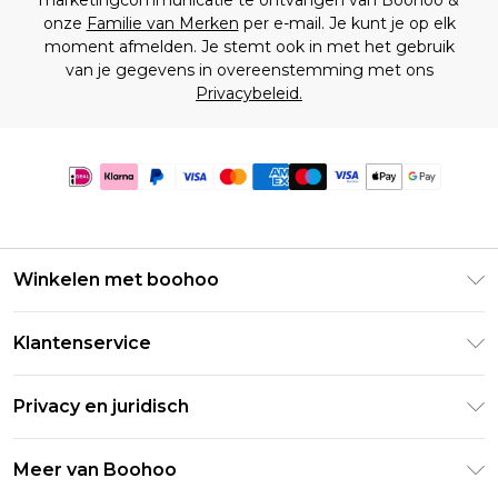
marketingcommunicatie te ontvangen van Boohoo &
onze
Familie van Merken
per e-mail. Je kunt je op elk
moment afmelden. Je stemt ook in met het gebruik
van je gegevens in overeenstemming met ons
Privacybeleid.
Winkelen met boohoo
Klarna
Klantenservice
Clearpay
Retourneer uw bestelling
Studentenkorting - Student Beans
Privacy en juridisch
Veelgestelde vragen
Studentenkorting - UNiDAYS
Privacybeleid
Leveringsinformatie
Meer van Boohoo
Boohoo App
Algemene voorwaarden