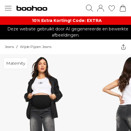
10% Extra Korting! Code: EXTRA​
Deze website gebruikt door AI gegenereerde en bewerkte
afbeeldingen.
Jeans
/
Wijde Pijpen Jeans
Maternity