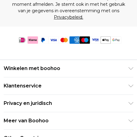
moment afmelden. Je stemt ook in met het gebruik
van je gegevens in overeenstemming met ons
Privacybeleid.
Winkelen met boohoo
Klarna
Klantenservice
Clearpay
Retourneer uw bestelling
Studentenkorting - Student Beans
Privacy en juridisch
Veelgestelde vragen
Studentenkorting - UNiDAYS
Privacybeleid
Leveringsinformatie
Meer van Boohoo
Boohoo App
Algemene voorwaarden
Retourinformatie
Maatgids
Verklaring over moderne slavernij
Over cookies