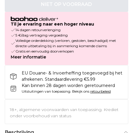
NIET OP VOORRAAD
Til je ervaring naar een hoger niveau
14 dagen retourverlenging
5 €/dag vertraging vergoeding
Volledige orderdekking (verloren, gestolen, beschadigd) met
directe uitbetaling bij in aanmerking komende claims
Gratis en eenvoudig doorverkopen
Meer informatie
EU Douane- & Invoerheffing toegevoegd bij het
afrekenen. Standaardlevering €5.99
Kan binnen 28 dagen worden geretourneerd
Uitsluitingen van toepassing.
Bekijk ons
retourbeleid
18+, algemene voorwaarden van toepassing. Krediet
onder voorbehoud van status
Beschrijving