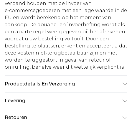
verband houden met de invoer van
e‑commercegoederen met een lage waarde in de
EU en wordt berekend op het moment van
aankoop. De douane- en invoerheffing wordt als
een aparte regel weergegeven bij het afrekenen
voordat u uw bestelling voltooit. Door een
bestelling te plaatsen, erkent en accepteert u dat
deze kosten niet‑terugbetaalbaar zijn en niet
worden teruggestort in geval van retour of
omruiling, behalve waar dit wettelijk verplicht is.
Productdetails En Verzorging
60% Katoen 32% Polyester 8% Viscose.
Levering
Machinewasbaar. Model draagt UK maat 10.
Standaardlevering Nederland
€5.99
Retouren
Tot 5 werkdagen
Is er iets niet helemaal in orde? U heeft 21 dagen