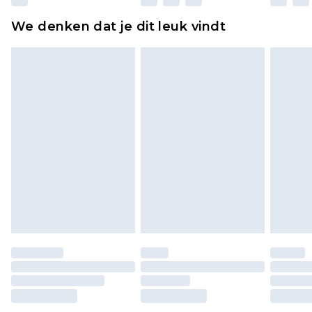
ongebruikt zijn en in de originele, ongeopende
We denken dat je dit leuk vindt
verpakking zitten. Dit heeft geen invloed op uw
wettelijke rechten.
Klik
hier
om ons volledige retourbeleid te
bekijken.