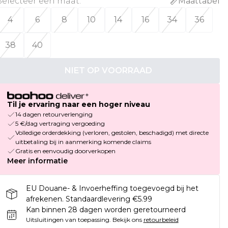
Selecteer een maat
:
Maattabel
4
6
8
10
14
16
34
36
38
40
NIET OP VOORRAAD
Til je ervaring naar een hoger niveau
14 dagen retourverlenging
5 €/dag vertraging vergoeding
Volledige orderdekking (verloren, gestolen, beschadigd) met directe
uitbetaling bij in aanmerking komende claims
Gratis en eenvoudig doorverkopen
Meer informatie
EU Douane- & Invoerheffing toegevoegd bij het
afrekenen. Standaardlevering €5.99
Kan binnen 28 dagen worden geretourneerd
Uitsluitingen van toepassing.
Bekijk ons
retourbeleid