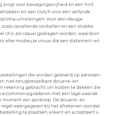
sing zorgt voor bewegingsvrijheid en een hint
ehakken en een clutch voor een verfijnde
 diploma-uitreikingen. Voor een vleugje
 zoals opvallende oorbellen en een strakke
wel chic als casual gedragen worden, waardoor
oor elke modieuze vrouw die een statement wil
le bestellingen die worden geleverd op adressen
n niet‑terugbetaalbare douane- en
 in rekening gebracht om kosten te dekken die
an e‑commercegoederen met een lage waarde
et moment van aankoop. De douane- en
e regel weergegeven bij het afrekenen voordat
bestelling te plaatsen, erkent en accepteert u