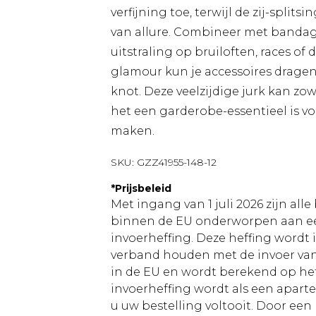
verfijning toe, terwijl de zij-split
van allure. Combineer met bandag
uitstraling op bruiloften, races of
glamour kun je accessoires dragen
knot. Deze veelzijdige jurk kan zo
het een garderobe-essentieel is v
maken.
SKU:
GZZ41955-148-12
*
Prijsbeleid
Met ingang van 1 juli 2026 zijn al
binnen de EU onderworpen aan ee
invoerheffing. Deze heffing wordt
verband houden met de invoer v
in de EU en wordt berekend op h
invoerheffing wordt als een apart
u uw bestelling voltooit. Door een 