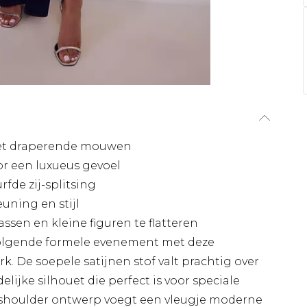
met draperende mouwen
r een luxueus gevoel
fde zij-splitsing
uning en stijl
sen en kleine figuren te flatteren
volgende formele evenement met deze
k. De soepele satijnen stof valt prachtig over
elijke silhouet die perfect is voor speciale
 shoulder ontwerp voegt een vleugje moderne