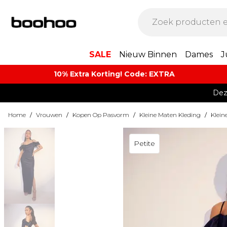
SALE
Nieuw Binnen
Dames
J
10% Extra Korting! Code: EXTRA​
Dez
Home
/
Vrouwen
/
Kopen Op Pasvorm
/
Kleine Maten Kleding
/
Klein
Petite