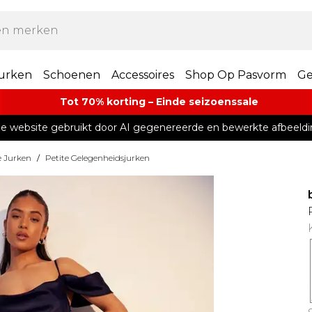
urken
Schoenen
Accessoires
Shop Op Pasvorm
Ge
Tot 70% korting – Einde seizoenssale
e website gebruikt door AI gegenereerde en bewerkte afbeeldi
e Jurken
/
Petite Gelegenheidsjurken