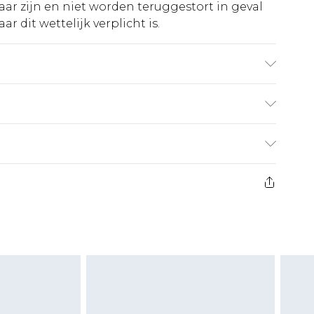
ar zijn en niet worden teruggestort in geval
r dit wettelijk verplicht is.
el draagt maat UK 8.
€5.99
 heeft 21 dagen vanaf de dag dat u het ontvangt
€14.99
retourkosten van €7 per pakket in mindering
ingsbedrag.
es aanbieden voor modieuze gezichtsmaskers,
eeltjes, en badkleding of lingerie als de
 of is verbroken.
moeten ongedragen en ongewassen zijn met