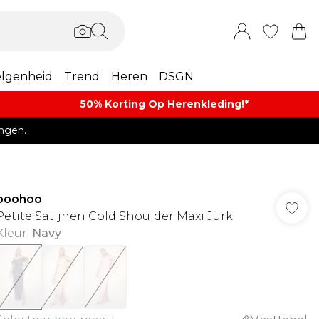
lgenheid
Trend
Heren
DSGN
50% Korting Op Herenkleding​!*​
ngen.
boohoo
Petite Satijnen Cold Shoulder Maxi Jurk
Kleur
:
Navy