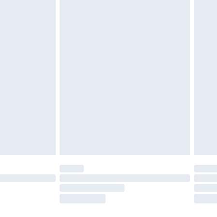
igd. Schoenen moeten ook binnenshuis worden
 zoals beddengoed, matrassen, toppers en
en in de originele, ongeopende verpakking
w wettelijke rechten.
leid te bekijken.