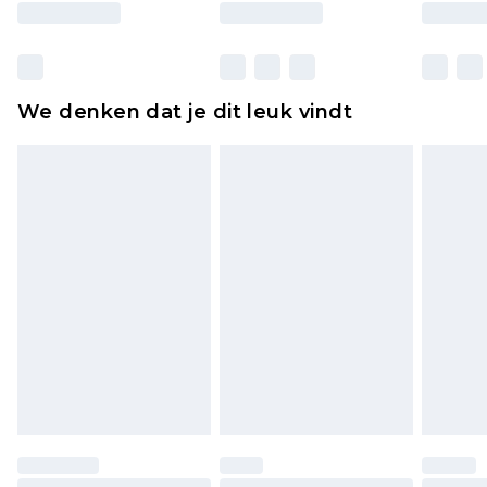
moeten ook binnenshuis worden gepast.
Huishoudelijke artikelen, zoals beddengoed,
matrassen, toppers en kussens, moeten
ongebruikt zijn en in de originele, ongeopende
We denken dat je dit leuk vindt
verpakking zitten. Dit heeft geen invloed op uw
wettelijke rechten.
Klik
hier
om ons volledige retourbeleid te
bekijken.