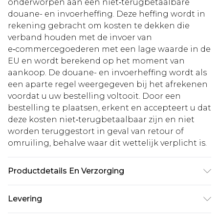
onderworpen aan een niet‑terugbetaalbare
douane- en invoerheffing. Deze heffing wordt in
rekening gebracht om kosten te dekken die
verband houden met de invoer van
e‑commercegoederen met een lage waarde in de
EU en wordt berekend op het moment van
aankoop. De douane- en invoerheffing wordt als
een aparte regel weergegeven bij het afrekenen
voordat u uw bestelling voltooit. Door een
bestelling te plaatsen, erkent en accepteert u dat
deze kosten niet‑terugbetaalbaar zijn en niet
worden teruggestort in geval van retour of
omruiling, behalve waar dit wettelijk verplicht is.
Productdetails En Verzorging
100% Polyester. Voering: 100% Polyester. Was met
Levering
gelijksoortige kleuren. Model draagt UK maat 10