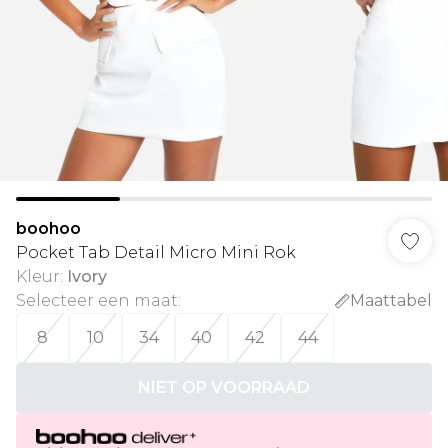
boohoo
Pocket Tab Detail Micro Mini Rok
Kleur
:
Ivory
Selecteer een maat
:
Maattabel
8
10
34
40
42
44
NIET OP VOORRAAD