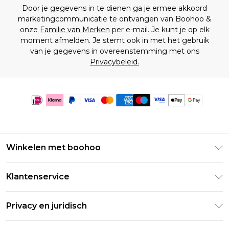
Door je gegevens in te dienen ga je ermee akkoord
marketingcommunicatie te ontvangen van Boohoo &
onze
Familie van Merken
per e-mail. Je kunt je op elk
moment afmelden. Je stemt ook in met het gebruik
van je gegevens in overeenstemming met ons
Privacybeleid.
Winkelen met boohoo
Klarna
Klantenservice
Clearpay
Retourneer uw bestelling
Studentenkorting - Student Beans
Privacy en juridisch
Veelgestelde vragen
Studentenkorting - UNiDAYS
Privacybeleid