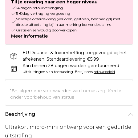
Til je ervaring naar een hoger niveau
14 dagen retourverlenging
5 €/dag vertraging vergoeding
Volledige orderdekking (verloren, gestolen, beschadigd) met
directe uitbetaling bij in aanmerking komende claims
Gratis en eenvoudig doorverkopen
Meer informatie
EU Douane- & Invoerheffing toegevoegd bij het
afrekenen. Standaardlevering €5.99
Kan binnen 28 dagen worden geretourneerd
Uitsluitingen van toepassing.
Bekijk ons
retourbeleid
18+, algemene voorwaarden van toepassing. Krediet
onder voorbehoud van status
Beschrijving
Ultrakort micro-mini ontwerp voor een gedurfde
uitstraling