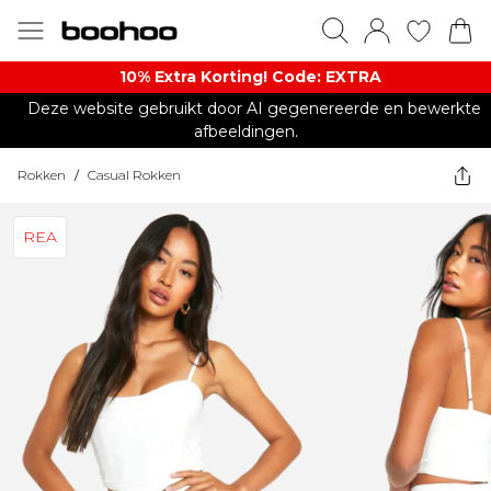
10% Extra Korting! Code: EXTRA​
Deze website gebruikt door AI gegenereerde en bewerkte
afbeeldingen.
Rokken
/
Casual Rokken
REA