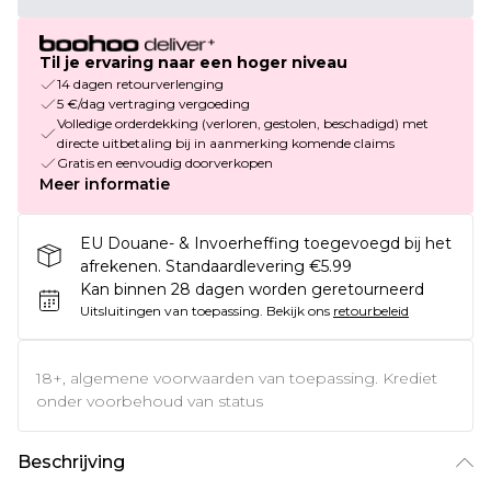
Til je ervaring naar een hoger niveau
14 dagen retourverlenging
5 €/dag vertraging vergoeding
Volledige orderdekking (verloren, gestolen, beschadigd) met
directe uitbetaling bij in aanmerking komende claims
Gratis en eenvoudig doorverkopen
Meer informatie
EU Douane- & Invoerheffing toegevoegd bij het
afrekenen. Standaardlevering €5.99
Kan binnen 28 dagen worden geretourneerd
Uitsluitingen van toepassing.
Bekijk ons
retourbeleid
18+, algemene voorwaarden van toepassing. Krediet
onder voorbehoud van status
Beschrijving