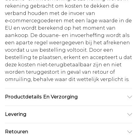
rekening gebracht om kosten te dekken die
verband houden met de invoer van
e‑commercegoederen met een lage waarde in de
EU en wordt berekend op het moment van
aankoop. De douane- en invoerheffing wordt als
een aparte regel weergegeven bij het afrekenen
voordat u uw bestelling voltooit. Door een
bestelling te plaatsen, erkent en accepteert u dat
deze kosten niet‑terugbetaalbaar zijn en niet
worden teruggestort in geval van retour of
omruiling, behalve waar dit wettelijk verplicht is.
Productdetails En Verzorging
75% viscose, 25% polyamide. Machine wash. Model
Levering
draagt maat M
Standaardlevering Nederland
€5.99
Retouren
Tot 5 werkdagen