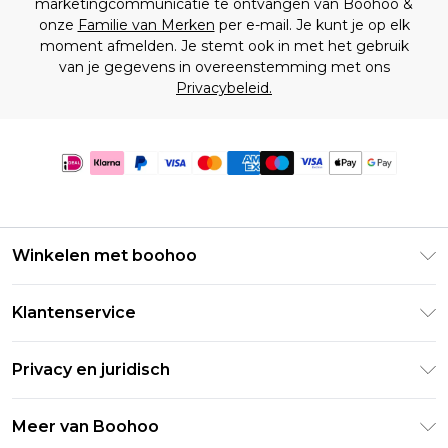
marketingcommunicatie te ontvangen van Boohoo &
onze
Familie van Merken
per e-mail. Je kunt je op elk
moment afmelden. Je stemt ook in met het gebruik
van je gegevens in overeenstemming met ons
Privacybeleid.
Winkelen met boohoo
Klarna
Klantenservice
Clearpay
Retourneer uw bestelling
Studentenkorting - Student Beans
Privacy en juridisch
Veelgestelde vragen
Studentenkorting - UNiDAYS
Privacybeleid
Leveringsinformatie
Meer van Boohoo
Boohoo App
Algemene voorwaarden