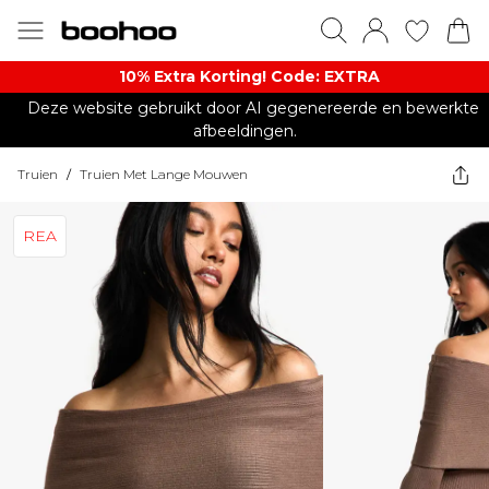
10% Extra Korting! Code: EXTRA​
Deze website gebruikt door AI gegenereerde en bewerkte
afbeeldingen.
Truien
/
Truien Met Lange Mouwen
REA