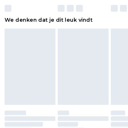
matrassen, toppers en kussens, moeten
ongebruikt zijn en in de originele, ongeopende
We denken dat je dit leuk vindt
verpakking zitten. Dit heeft geen invloed op uw
wettelijke rechten.
Klik
hier
om ons volledige retourbeleid te
bekijken.