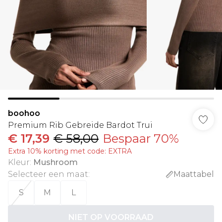
boohoo
Premium Rib Gebreide Bardot Trui
€ 17,39
€ 58,00
Bespaar 70%
Extra 10% korting met code: EXTRA
Kleur
:
Mushroom
Selecteer een maat
:
Maattabel
S
M
L
NIET OP VOORRAAD