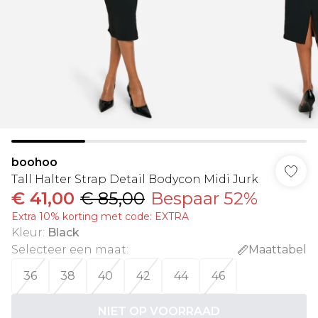
boohoo
Tall Halter Strap Detail Bodycon Midi Jurk
€ 41,00
€ 85,00
Bespaar 52%
Extra 10% korting met code: EXTRA
Kleur
:
Black
Selecteer een maat
:
Maattabel
36
38
40
42
44
46
NIET OP VOORRAAD