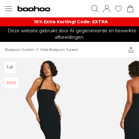
10% Extra Korting! Code: EXTRA​
Deze website gebruikt door AI gegenereerde en bewerkte
afbeeldingen.
Bodycon Jurken
/
Midi Bodycon Jurken
Tall
REA