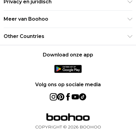
Privacy en juridisch
Veelgestelde vragen
Studentenkorting - UNiDAYS
Privacybeleid
Leveringsinformatie
Meer van Boohoo
Boohoo App
Algemene voorwaarden
Retourinformatie
Maatgids
Verklaring over moderne slavernij
Over cookies
Other Countries
Neem contact met ons op
Carrières bij Boohoo
Gebruiksvoorwaarden
United States
Producten
Download onze app
France
Ireland
Netherlands
Volg ons op sociale media
Australia
Sweden
Germany
COPYRIGHT ©
2026
BOOHOO