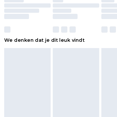
originele labels eraan bevestigd. Schoenen
moeten ook binnenshuis worden gepast.
Huishoudelijke artikelen, zoals beddengoed,
matrassen, toppers en kussens, moeten
ongebruikt zijn en in de originele, ongeopende
We denken dat je dit leuk vindt
verpakking zitten. Dit heeft geen invloed op uw
wettelijke rechten.
Klik
hier
om ons volledige retourbeleid te
bekijken.