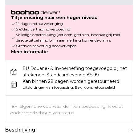
Til je ervaring naar een hoger niveau
14 dagen retourverlenging
5 €/dag vertraging vergoeding
Volledige orderdekking (verloren, gestolen, beschadigd) met
directe uitbetaling bij in aanmerking komende claims
Gratis en eenvoudig doorverkopen
Meer informatie
EU Douane- & Invoerheffing toegevoegd bij het
afrekenen. Standaardlevering €5.99
Kan binnen 28 dagen worden geretourneerd
Uitsluitingen van toepassing.
Bekijk ons
retourbeleid
18+, algemene voorwaarden van toepassing. Krediet
onder voorbehoud van status
Beschrijving