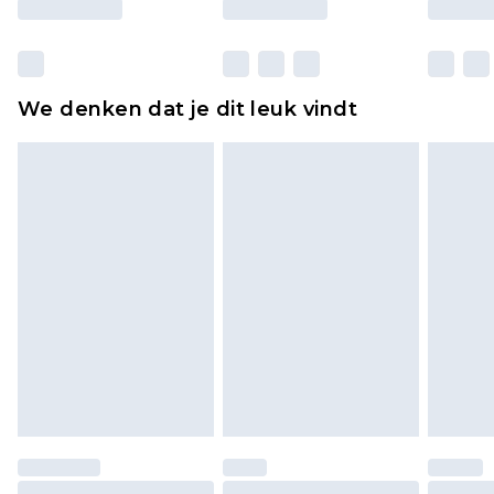
Huishoudelijke artikelen, zoals beddengoed,
matrassen, toppers en kussens, moeten
ongebruikt zijn en in de originele, ongeopende
We denken dat je dit leuk vindt
verpakking zitten. Dit heeft geen invloed op uw
wettelijke rechten.
Klik
hier
om ons volledige retourbeleid te
bekijken.