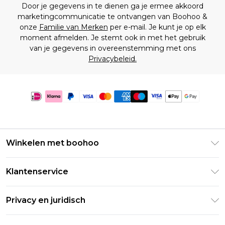
Door je gegevens in te dienen ga je ermee akkoord
marketingcommunicatie te ontvangen van Boohoo &
onze
Familie van Merken
per e-mail. Je kunt je op elk
moment afmelden. Je stemt ook in met het gebruik
van je gegevens in overeenstemming met ons
Privacybeleid.
Winkelen met boohoo
Klarna
Klantenservice
Clearpay
Retourneer uw bestelling
Studentenkorting - Student Beans
Privacy en juridisch
Veelgestelde vragen
Studentenkorting - UNiDAYS
Privacybeleid