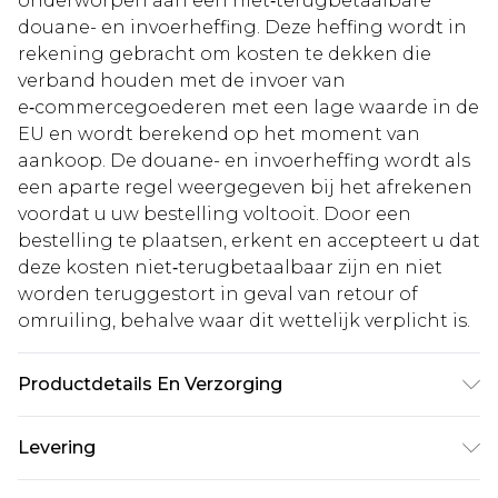
onderworpen aan een niet‑terugbetaalbare
douane- en invoerheffing. Deze heffing wordt in
rekening gebracht om kosten te dekken die
verband houden met de invoer van
e‑commercegoederen met een lage waarde in de
EU en wordt berekend op het moment van
aankoop. De douane- en invoerheffing wordt als
een aparte regel weergegeven bij het afrekenen
voordat u uw bestelling voltooit. Door een
bestelling te plaatsen, erkent en accepteert u dat
deze kosten niet‑terugbetaalbaar zijn en niet
worden teruggestort in geval van retour of
omruiling, behalve waar dit wettelijk verplicht is.
Productdetails En Verzorging
95% polyester 5% elastaan. Machinewas. Model
Levering
draagt maat 10.