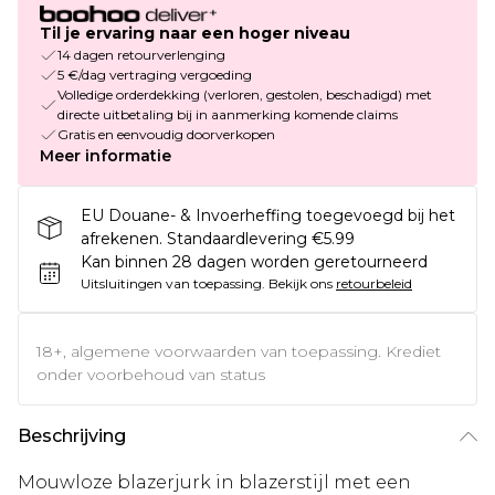
Til je ervaring naar een hoger niveau
14 dagen retourverlenging
5 €/dag vertraging vergoeding
Volledige orderdekking (verloren, gestolen, beschadigd) met
directe uitbetaling bij in aanmerking komende claims
Gratis en eenvoudig doorverkopen
Meer informatie
EU Douane- & Invoerheffing toegevoegd bij het
afrekenen. Standaardlevering €5.99
Kan binnen 28 dagen worden geretourneerd
Uitsluitingen van toepassing.
Bekijk ons
retourbeleid
18+, algemene voorwaarden van toepassing. Krediet
onder voorbehoud van status
Beschrijving
Mouwloze blazerjurk in blazerstijl met een