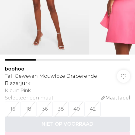
boohoo
Tall Geweven Mouwloze Draperende
Blazerjurk
Kleur
:
Pink
Selecteer een maat
:
Maattabel
16
18
36
38
40
42
NIET OP VOORRAAD