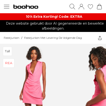
10% Extra Korting! Code: EXTRA​
Deze website gebruikt door AI gegenereerde en bewerkte
afbeeldingen.
Feestjurken
/
Feestjurken Met Levering De Volgende Dag
Tall
REA