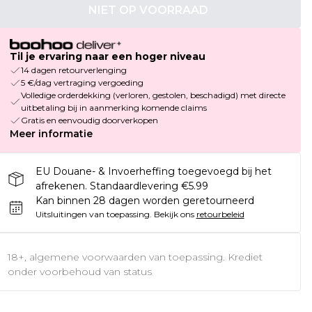
NIET OP VOORRAAD
Til je ervaring naar een hoger niveau
14 dagen retourverlenging
5 €/dag vertraging vergoeding
Volledige orderdekking (verloren, gestolen, beschadigd) met directe
uitbetaling bij in aanmerking komende claims
Gratis en eenvoudig doorverkopen
Meer informatie
EU Douane- & Invoerheffing toegevoegd bij het
afrekenen. Standaardlevering €5.99
Kan binnen 28 dagen worden geretourneerd
Uitsluitingen van toepassing.
Bekijk ons
retourbeleid
18+, algemene voorwaarden van toepassing. Krediet
onder voorbehoud van status