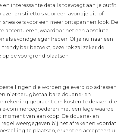
e en interessante details toevoegt aan je outfit.
er en stiletto's voor een avondje uit, of
en sneakers voor een meer ontspannen look. De
 te accentueren, waardoor het een absolute
iten als avondgelegenheden. Of je nu naar een
trendy bar bezoekt, deze rok zal zeker de
e op de voorgrond plaatsen.
le bestellingen die worden geleverd op adressen
n niet‑terugbetaalbare douane- en
 in rekening gebracht om kosten te dekken die
an e‑commercegoederen met een lage waarde
et moment van aankoop. De douane- en
e regel weergegeven bij het afrekenen voordat
bestelling te plaatsen, erkent en accepteert u