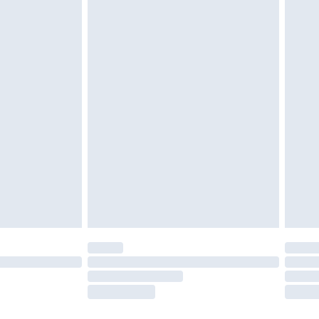
igd. Schoenen moeten ook binnenshuis worden
 zoals beddengoed, matrassen, toppers en
en in de originele, ongeopende verpakking
w wettelijke rechten.
leid te bekijken.