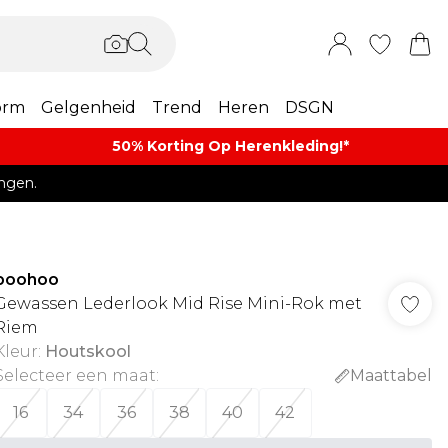
orm
Gelgenheid
Trend
Heren
DSGN
50% Korting Op Herenkleding​!*​
ngen.
boohoo
Gewassen Lederlook Mid Rise Mini-Rok met
Riem
Kleur
:
Houtskool
Selecteer een maat
:
Maattabel
16
34
36
38
40
42