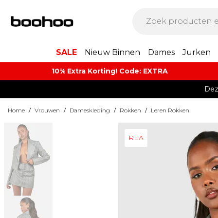
SALE
Nieuw Binnen
Dames
Jurken
10% Extra Korting! Code: EXTRA​
Dez
Home
/
Vrouwen
/
Dameskleding
/
Rokken
/
Leren Rokken
REA