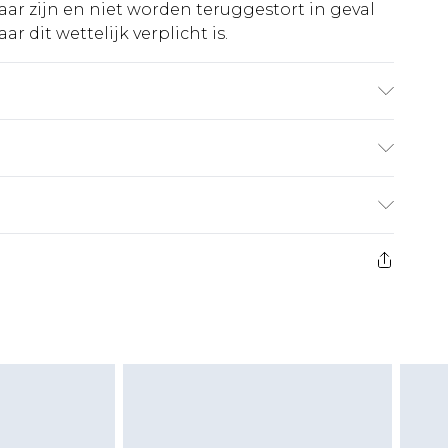
ar zijn en niet worden teruggestort in geval
r dit wettelijk verplicht is.
Was op vergelijkbare kleuren. Model draagt UK
€5.99
 heeft 21 dagen vanaf de dag dat u het ontvangt
€14.99
retourkosten van €7 per pakket in mindering
ingsbedrag.
es aanbieden voor modieuze gezichtsmaskers,
eeltjes, en badkleding of lingerie als de
 of is verbroken.
moeten ongedragen en ongewassen zijn met