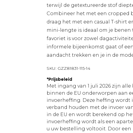
terwijl de getextureerde stof diept
Combineer het met een cropped blaz
draag het met een casual T-shirt 
mini-lengte is ideaal om je benen
favoriet is voor zowel dagactivite
informele bijeenkomst gaat of een 
aandacht trekken en je in de mod
SKU:
GZZ81831-115-14
*
Prijsbeleid
Met ingang van 1 juli 2026 zijn al
binnen de EU onderworpen aan ee
invoerheffing. Deze heffing wordt
verband houden met de invoer v
in de EU en wordt berekend op h
invoerheffing wordt als een apart
u uw bestelling voltooit. Door een 