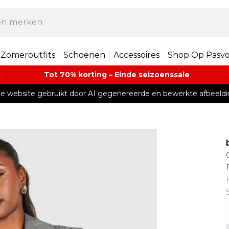
Zomeroutfits
Schoenen
Accessoires
Shop Op Pasv
Tot 70% korting – Einde seizoenssale
e website gebruikt door AI gegenereerde en bewerkte afbeeldi