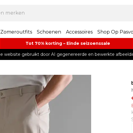
Zomeroutfits
Schoenen
Accessoires
Shop Op Pasv
Tot 70% korting – Einde seizoenssale
e website gebruikt door AI gegenereerde en bewerkte afbeeldi