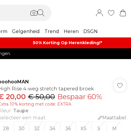
orm
Gelgenheid
Trend
Heren
DSGN
50% Korting Op Herenkleding​!*​
ngen.
boohooMAN
High Rise 4-weg stretch tapered broek
€ 20,00
€ 50,00
Bespaar 60%
Extra 10% korting met code: EXTRA
Kleur
:
Taupe
Selecteer een maat
:
Maattabel
28
30
32
34
36
XS
S
M