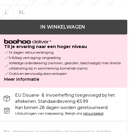
L
XL
IN WINKELWAGEN
Til je ervaring naar een hoger niveau
14 dagen retourverlenging
5 €/dag vertraging vergoeding
Volledige orderdekking (verloren, gestolen, beschadigd) met directe
uitbetaling bij in aanmerking komende claims
Gratis en eenvoudig doorverkopen
Meer informatie
EU Douane- & Invoerheffing toegevoegd bij het
afrekenen. Standaardlevering €5.99
Kan binnen 28 dagen worden geretourneerd
Uitsluitingen van toepassing.
Bekijk ons
retourbeleid
18+, algemene voorwaarden van toepassing. Krediet