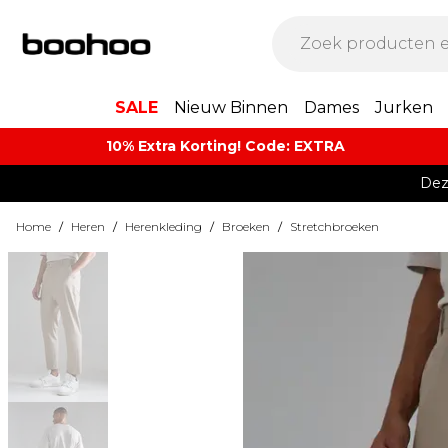
SALE
Nieuw Binnen
Dames
Jurken
10% Extra Korting! Code: EXTRA​
Dez
Home
/
Heren
/
Herenkleding
/
Broeken
/
Stretchbroeken