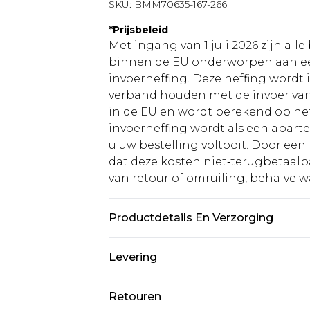
SKU:
BMM70635-167-266
*
Prijsbeleid
Met ingang van 1 juli 2026 zijn al
binnen de EU onderworpen aan ee
invoerheffing. Deze heffing wordt
verband houden met de invoer v
in de EU en wordt berekend op h
invoerheffing wordt als een apart
u uw bestelling voltooit. Door een 
dat deze kosten niet‑terugbetaalba
van retour of omruiling, behalve waa
Productdetails En Verzorging
62% Polyester, 35% viscose, 3% elas
Levering
Standaardlevering Nederland
Retouren
Tot 5 werkdagen