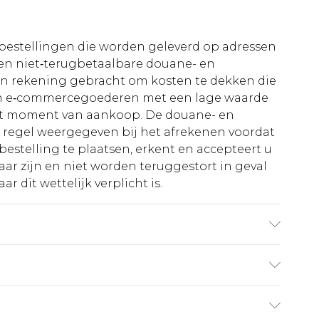
le bestellingen die worden geleverd op adressen
n niet‑terugbetaalbare douane- en
 in rekening gebracht om kosten te dekken die
an e‑commercegoederen met een lage waarde
et moment van aankoop. De douane- en
e regel weergegeven bij het afrekenen voordat
bestelling te plaatsen, erkent en accepteert u
ar zijn en niet worden teruggestort in geval
r dit wettelijk verplicht is.
taan. Model is 6'1 en draagt maat M
€5.99