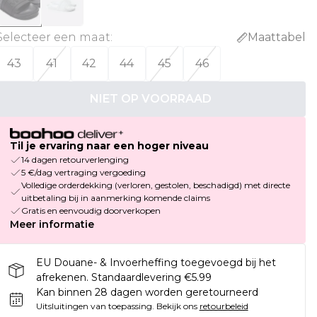
Selecteer een maat
:
Maattabel
43
41
42
44
45
46
NIET OP VOORRAAD
Til je ervaring naar een hoger niveau
14 dagen retourverlenging
5 €/dag vertraging vergoeding
Volledige orderdekking (verloren, gestolen, beschadigd) met directe
uitbetaling bij in aanmerking komende claims
Gratis en eenvoudig doorverkopen
Meer informatie
EU Douane- & Invoerheffing toegevoegd bij het
afrekenen. Standaardlevering €5.99
Kan binnen 28 dagen worden geretourneerd
Uitsluitingen van toepassing.
Bekijk ons
retourbeleid