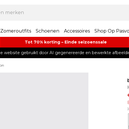
Zomeroutfits
Schoenen
Accessoires
Shop Op Pasv
Tot 70% korting – Einde seizoenssale
e website gebruikt door AI gegenereerde en bewerkte afbeeldi
zon