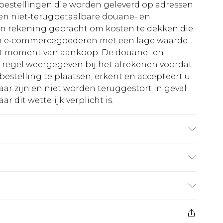
le bestellingen die worden geleverd op adressen
n niet‑terugbetaalbare douane- en
 in rekening gebracht om kosten te dekken die
an e‑commercegoederen met een lage waarde
et moment van aankoop. De douane- en
e regel weergegeven bij het afrekenen voordat
bestelling te plaatsen, erkent en accepteert u
ar zijn en niet worden teruggestort in geval
r dit wettelijk verplicht is.
VAVoering: 100% EVA
€5.99
 heeft 21 dagen vanaf de dag dat u het ontvangt
€14.99