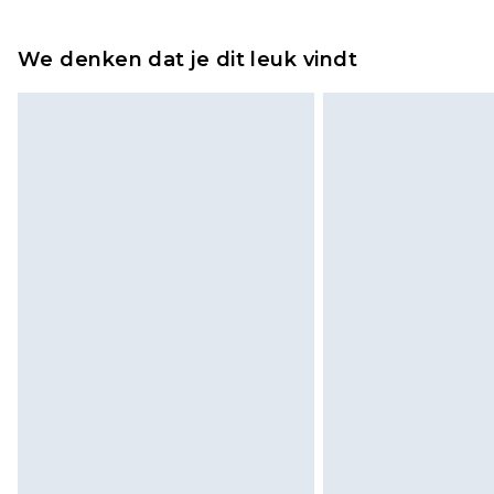
Tot 2 werkdagen
Houd er rekening mee dat er een 
wordt gebracht op uw terugbetal
We denken dat je dit leuk vindt
Let op, we kunnen geen restituti
cosmetica, piercingsieraden, sekssp
hygiënezegel niet op zijn plaats zit
Schoenen en/of kledingstukken 
de originele labels eraan bevest
gepast. Huishoudelijke artikelen,
kussens, moeten ongebruikt zijn 
zitten. Dit heeft geen invloed op u
Klik
hier
om ons volledige retourbe