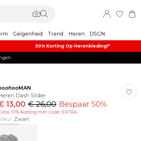
orm
Gelgenheid
Trend
Heren
DSGN
50% Korting Op Herenkleding​!*​
ngen.
boohooMAN
Heren Dash Slider
€ 13,00
€ 26,00
Bespaar 50%
Extra 10% korting met code: EXTRA
Kleur
:
Zwart