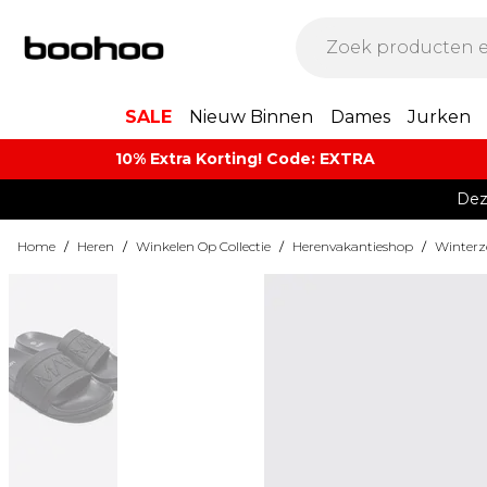
SALE
Nieuw Binnen
Dames
Jurken
10% Extra Korting! Code: EXTRA​
Dez
Home
/
Heren
/
Winkelen Op Collectie
/
Herenvakantieshop
/
Winter