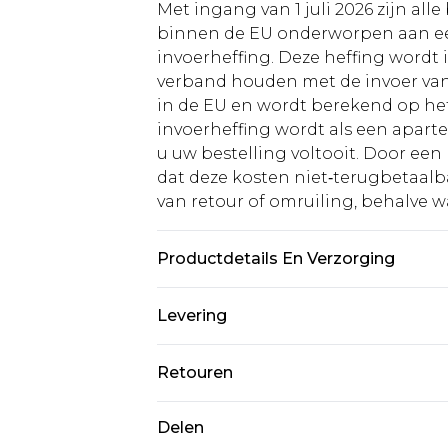
Met ingang van 1 juli 2026 zijn al
binnen de EU onderworpen aan ee
invoerheffing. Deze heffing wordt
verband houden met de invoer v
in de EU en wordt berekend op h
invoerheffing wordt als een apart
u uw bestelling voltooit. Door een 
dat deze kosten niet‑terugbetaalba
van retour of omruiling, behalve waa
Productdetails En Verzorging
Bovenwerk: 100% PVCZool: 100% E
Levering
Standaardlevering Nederland
Retouren
Tot 5 werkdagen
Is er iets niet helemaal in orde? U
Delen
Expressdienst Nederland
om iets terug te sturen.