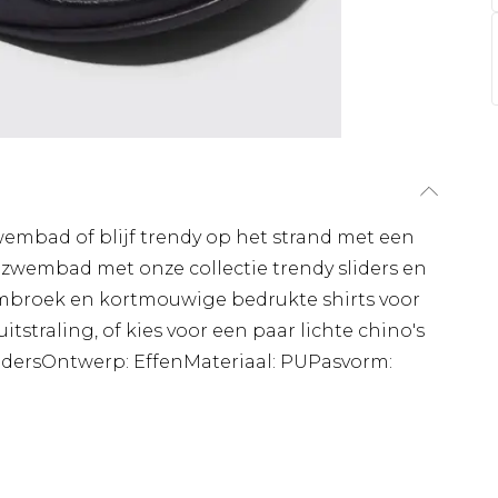
 zwembad of blijf trendy op het strand met een
et zwembad met onze collectie trendy sliders en
mbroek en kortmouwige bedrukte shirts voor
itstraling, of kies voor een paar lichte chino's
 SlidersOntwerp: EffenMateriaal: PUPasvorm: