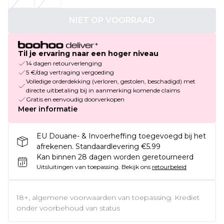
NIET OP VOORRAAD
Til je ervaring naar een hoger niveau
14 dagen retourverlenging
5 €/dag vertraging vergoeding
Volledige orderdekking (verloren, gestolen, beschadigd) met
directe uitbetaling bij in aanmerking komende claims
Gratis en eenvoudig doorverkopen
Meer informatie
EU Douane- & Invoerheffing toegevoegd bij het
afrekenen. Standaardlevering €5.99
Kan binnen 28 dagen worden geretourneerd
Uitsluitingen van toepassing.
Bekijk ons
retourbeleid
18+, algemene voorwaarden van toepassing. Krediet
onder voorbehoud van status