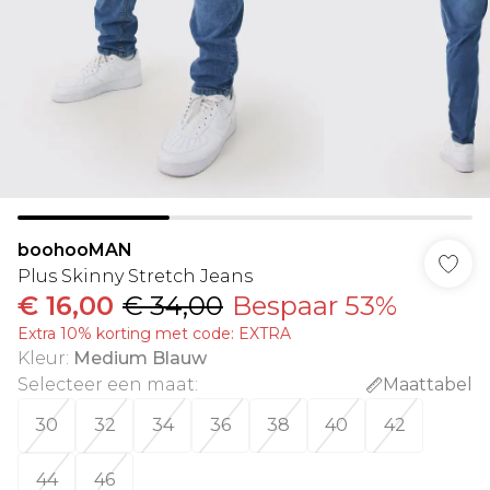
boohooMAN
Plus Skinny Stretch Jeans
€ 16,00
€ 34,00
Bespaar 53%
Extra 10% korting met code: EXTRA
Kleur
:
Medium Blauw
Selecteer een maat
:
Maattabel
30
32
34
36
38
40
42
44
46