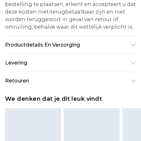
bestelling te plaatsen, erkent en accepteert u dat
deze kosten niet‑terugbetaalbaar zijn en niet
worden teruggestort in geval van retour of
omruiling, behalve waar dit wettelijk verplicht is.
Productdetails En Verzorging
98% katoen, 2% elastaan. Model is 6'1 en draagt
Levering
UK maat 3XL/42
Standaardlevering Nederland
€5.99
Retouren
Tot 5 werkdagen
Is er iets niet helemaal in orde? U heeft 21 dagen
Expressdienst Nederland
€14.99
We denken dat je dit leuk vindt
vanaf de dag dat u het ontvangt om iets terug te
Tot 2 werkdagen
sturen.
Houd er rekening mee dat er een retourkosten
van €7 per pakket in mindering wordt gebracht
op uw terugbetalingsbedrag.