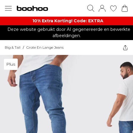
10% Extra Korting! Code: EXTRA​
Deze website gebruikt door AI gegenereerde en bewerkte
afbeeldingen.
Big & Tall
/
Grote En Lange Jeans
Plus