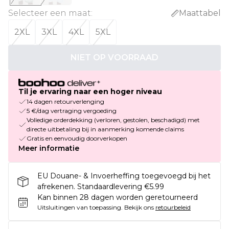
Selecteer een maat
:
Maattabel
2XL
3XL
4XL
5XL
NIET OP VOORRAAD
Til je ervaring naar een hoger niveau
14 dagen retourverlenging
5 €/dag vertraging vergoeding
Volledige orderdekking (verloren, gestolen, beschadigd) met
directe uitbetaling bij in aanmerking komende claims
Gratis en eenvoudig doorverkopen
Meer informatie
EU Douane- & Invoerheffing toegevoegd bij het
afrekenen. Standaardlevering €5.99
Kan binnen 28 dagen worden geretourneerd
Uitsluitingen van toepassing.
Bekijk ons
retourbeleid