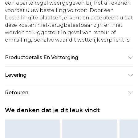
een aparte regel weergegeven bij het afrekenen
voordat u uw bestelling voltooit. Door een
bestelling te plaatsen, erkent en accepteert u dat
deze kosten niet‑terugbetaalbaar zijn en niet
worden teruggestort in geval van retour of
omruiling, behalve waar dit wettelijk verplicht is.
Productdetails En Verzorging
65% katoen, 35% polyester. Het model is 6'1 en
Levering
draagt UK maat 3XL/42
Standaardlevering Nederland
€5.99
Retouren
Tot 5 werkdagen
Is er iets niet helemaal in orde? U heeft 21 dagen
Expressdienst Nederland
€14.99
We denken dat je dit leuk vindt
vanaf de dag dat u het ontvangt om iets terug te
Tot 2 werkdagen
sturen.
Houd er rekening mee dat er een retourkosten