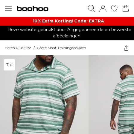
10% Extra Korting! Code: EXTRA​
Deze website gebruikt door AI gegenereerde en bewerkte
afbeeldingen.
Heren Plus Size
/
Grote Maat Trainingspakken
Tall