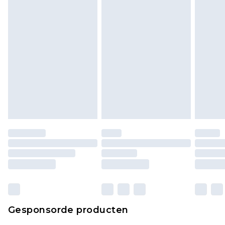
Klik
hier
om ons volledige retourbeleid te
bekijken.
Gesponsorde producten