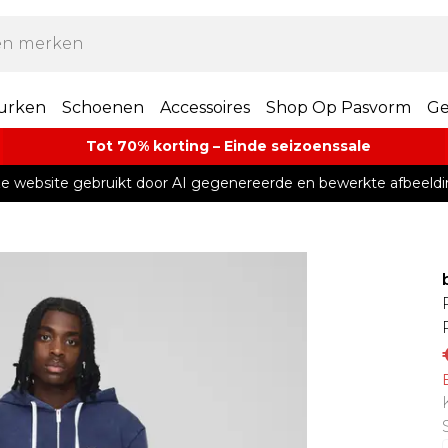
urken
Schoenen
Accessoires
Shop Op Pasvorm
Ge
Tot 70% korting – Einde seizoenssale
e website gebruikt door AI gegenereerde en bewerkte afbeeldi