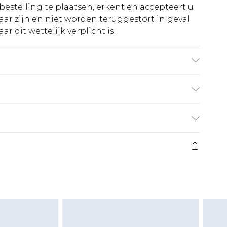
bestelling te plaatsen, erkent en accepteert u
ar zijn en niet worden teruggestort in geval
r dit wettelijk verplicht is.
s 6'1 en draagt UK maat M/32
€5.99
 heeft 21 dagen vanaf de dag dat u het ontvangt
€14.99
retourkosten van €7 per pakket in mindering
ingsbedrag.
es aanbieden voor modieuze gezichtsmaskers,
eeltjes, en badkleding of lingerie als de
 of is verbroken.