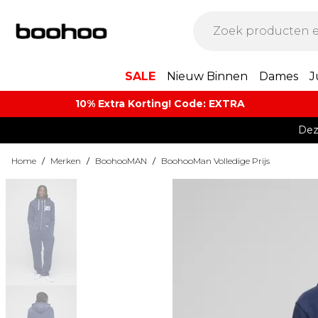
SALE
Nieuw Binnen
Dames
J
10% Extra Korting! Code: EXTRA​
Dez
Home
/
Merken
/
BoohooMAN
/
BoohooMan Volledige Prijs