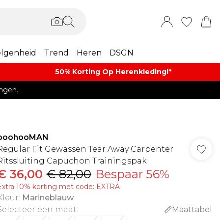
lgenheid
Trend
Heren
DSGN
50% Korting Op Herenkleding​!*​
ngen.
boohooMAN
Regular Fit Gewassen Tear Away Carpenter
Ritssluiting Capuchon Trainingspak
€ 36,00
€ 82,00
Bespaar 56%
Extra 10% korting met code: EXTRA
Kleur
:
Marineblauw
Selecteer een maat
:
Maattabel