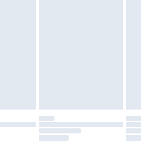
moeten ongedragen en ongewassen zijn met
igd. Schoenen moeten ook binnenshuis worden
 zoals beddengoed, matrassen, toppers en
en in de originele, ongeopende verpakking
w wettelijke rechten.
leid te bekijken.