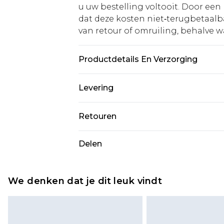
u uw bestelling voltooit. Door een 
dat deze kosten niet‑terugbetaalba
van retour of omruiling, behalve waa
Productdetails En Verzorging
60% katoen, 40% polyester. Model i
Levering
Standaardlevering Nederland
Retouren
Tot 5 werkdagen
Is er iets niet helemaal in orde? U
Delen
Expressdienst Nederland
om iets terug te sturen.
Tot 2 werkdagen
Houd er rekening mee dat er een 
wordt gebracht op uw terugbetal
We denken dat je dit leuk vindt
Let op, we kunnen geen restituti
cosmetica, piercingsieraden, sekssp
hygiënezegel niet op zijn plaats zit