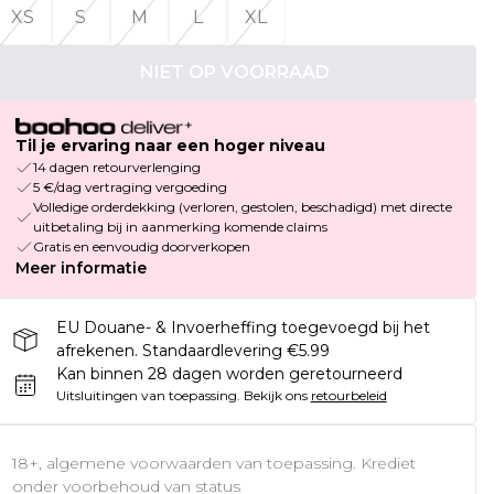
XS
S
M
L
XL
NIET OP VOORRAAD
Til je ervaring naar een hoger niveau
14 dagen retourverlenging
5 €/dag vertraging vergoeding
Volledige orderdekking (verloren, gestolen, beschadigd) met directe
uitbetaling bij in aanmerking komende claims
Gratis en eenvoudig doorverkopen
Meer informatie
EU Douane- & Invoerheffing toegevoegd bij het
afrekenen. Standaardlevering €5.99
Kan binnen 28 dagen worden geretourneerd
Uitsluitingen van toepassing.
Bekijk ons
retourbeleid
18+, algemene voorwaarden van toepassing. Krediet
onder voorbehoud van status