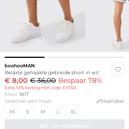
boohooMAN
Relaxte gehaakte gebreide short in wit
€ 8,00
€ 36,00
Bespaar 78%
Extra 10% korting met code: EXTRA
Kleur
:
WIT
Selecteer een maat
:
Maattabel
XS
S
M
L
XL
NIET OP VOORRAAD