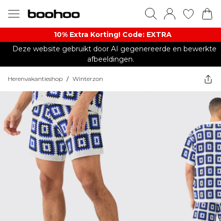
10% Extra Korting! Code: EXTRA​
Deze website gebruikt door AI gegenereerde en bewerkte
afbeeldingen.
Herenvakantieshop
/
Winterzon