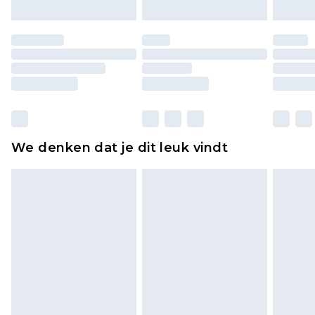
Schoenen en/of kledingstukken moeten
ongedragen en ongewassen zijn met de
originele labels eraan bevestigd. Schoenen
moeten ook binnenshuis worden gepast.
Huishoudelijke artikelen, zoals beddengoed,
matrassen, toppers en kussens, moeten
ongebruikt zijn en in de originele, ongeopende
We denken dat je dit leuk vindt
verpakking zitten. Dit heeft geen invloed op uw
wettelijke rechten.
Klik
hier
om ons volledige retourbeleid te
bekijken.