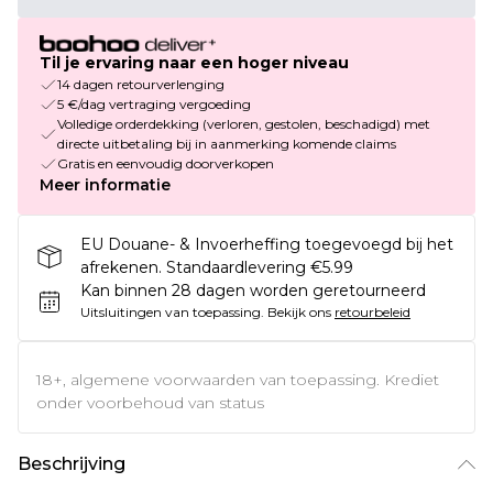
Til je ervaring naar een hoger niveau
14 dagen retourverlenging
5 €/dag vertraging vergoeding
Volledige orderdekking (verloren, gestolen, beschadigd) met
directe uitbetaling bij in aanmerking komende claims
Gratis en eenvoudig doorverkopen
Meer informatie
EU Douane- & Invoerheffing toegevoegd bij het
afrekenen. Standaardlevering €5.99
Kan binnen 28 dagen worden geretourneerd
Uitsluitingen van toepassing.
Bekijk ons
retourbeleid
18+, algemene voorwaarden van toepassing. Krediet
onder voorbehoud van status
Beschrijving