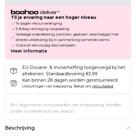
Til je ervaring naar een hoger niveau
14 dagen retourverlenging
5 €/dag vertraging vergoeding
Volledige orderdekking (verloren, gestolen, beschadigd) met
directe uitbetaling bij in aanmerking komende claims
Gratis en eenvoudig doorverkopen
Meer informatie
EU Douane- & Invoerheffing toegevoegd bij het
afrekenen. Standaardlevering €5.99
Kan binnen 28 dagen worden geretourneerd
Uitsluitingen van toepassing.
Bekijk ons
retourbeleid
18+, algemene voorwaarden van toepassing. Krediet
onder voorbehoud van status
Beschrijving