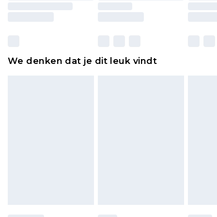
moeten ook binnenshuis worden gepast.
Huishoudelijke artikelen, zoals beddengoed,
matrassen, toppers en kussens, moeten
ongebruikt zijn en in de originele, ongeopende
We denken dat je dit leuk vindt
verpakking zitten. Dit heeft geen invloed op uw
wettelijke rechten.
Klik
hier
om ons volledige retourbeleid te
bekijken.