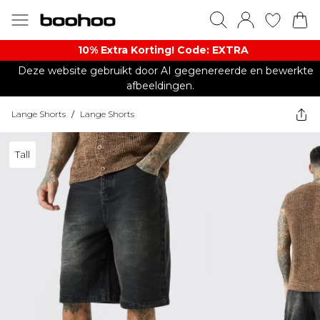
10% Extra Korting! Code: EXTRA​
Deze website gebruikt door AI gegenereerde en bewerkte
afbeeldingen.
Lange Shorts
/
Lange Shorts
Tall