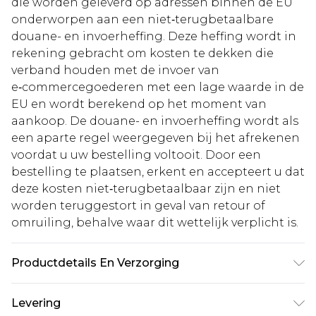
die worden geleverd op adressen binnen de EU
onderworpen aan een niet‑terugbetaalbare
douane- en invoerheffing. Deze heffing wordt in
rekening gebracht om kosten te dekken die
verband houden met de invoer van
e‑commercegoederen met een lage waarde in de
EU en wordt berekend op het moment van
aankoop. De douane- en invoerheffing wordt als
een aparte regel weergegeven bij het afrekenen
voordat u uw bestelling voltooit. Door een
bestelling te plaatsen, erkent en accepteert u dat
deze kosten niet‑terugbetaalbaar zijn en niet
worden teruggestort in geval van retour of
omruiling, behalve waar dit wettelijk verplicht is.
Productdetails En Verzorging
100% katoen. Model is 6'4" en draagt UK maat L/34
Levering