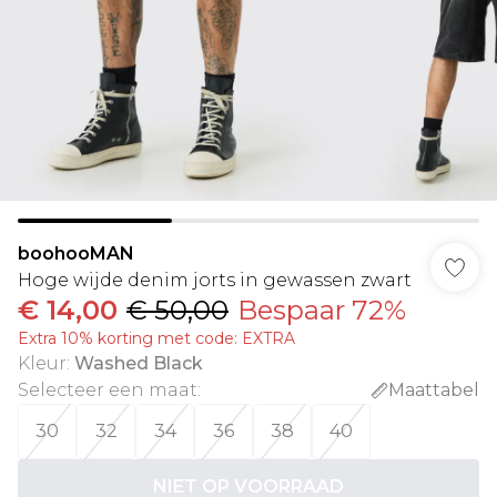
boohooMAN
Hoge wijde denim jorts in gewassen zwart
€ 14,00
€ 50,00
Bespaar 72%
Extra 10% korting met code: EXTRA
Kleur
:
Washed Black
Selecteer een maat
:
Maattabel
30
32
34
36
38
40
NIET OP VOORRAAD