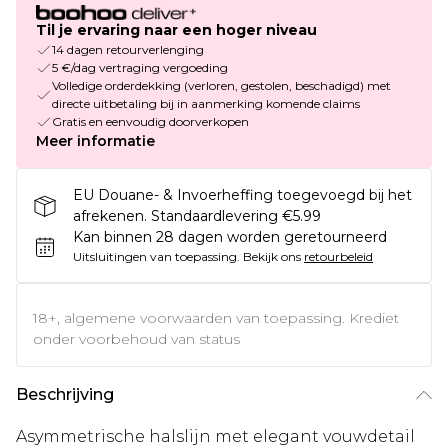
Til je ervaring naar een hoger niveau
14 dagen retourverlenging
5 €/dag vertraging vergoeding
Volledige orderdekking (verloren, gestolen, beschadigd) met
directe uitbetaling bij in aanmerking komende claims
Gratis en eenvoudig doorverkopen
Meer informatie
EU Douane- & Invoerheffing toegevoegd bij het
afrekenen. Standaardlevering €5.99
Kan binnen 28 dagen worden geretourneerd
Uitsluitingen van toepassing.
Bekijk ons
retourbeleid
18+, algemene voorwaarden van toepassing. Krediet
onder voorbehoud van status
Beschrijving
Asymmetrische halslijn met elegant vouwdetail