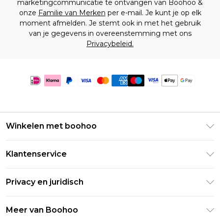
marketingcommunicatie te ontvangen van Boohoo &
onze
Familie van Merken
per e-mail. Je kunt je op elk
moment afmelden. Je stemt ook in met het gebruik
van je gegevens in overeenstemming met ons
Privacybeleid.
Winkelen met boohoo
Klarna
Klantenservice
Clearpay
Retourneer uw bestelling
Studentenkorting - Student Beans
Privacy en juridisch
Veelgestelde vragen
Studentenkorting - UNiDAYS
Privacybeleid
Leveringsinformatie
Meer van Boohoo
Boohoo App
Algemene voorwaarden