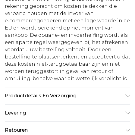
rekening gebracht om kosten te dekken die
verband houden met de invoer van
e‑commercegoederen met een lage waarde in de
EU en wordt berekend op het moment van
aankoop. De douane- en invoerheffing wordt als
een aparte regel weergegeven bij het afrekenen
voordat u uw bestelling voltooit. Door een
bestelling te plaatsen, erkent en accepteert u dat
deze kosten niet‑terugbetaalbaar zijn en niet
worden teruggestort in geval van retour of
omruiling, behalve waar dit wettelijk verplicht is.
Productdetails En Verzorging
Main: 97% Polyester, 3% Elastaan. Voering: 100%
Levering
Polyester - Machinewasbaar. Langste lengte
(SNP tot zoom): 115 cm - Model draagt maat 10, ca.
Standaardlevering Nederland
€5.99
Retouren
lengte 170-175 cm.
Tot 5 werkdagen