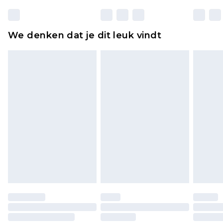
matrassen, toppers en kussens, moeten
ongebruikt zijn en in de originele, ongeopende
We denken dat je dit leuk vindt
verpakking zitten. Dit heeft geen invloed op uw
wettelijke rechten.
Klik
hier
om ons volledige retourbeleid te
bekijken.