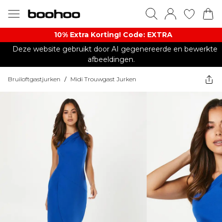
10% Extra Korting! Code: EXTRA​
Deze website gebruikt door AI gegenereerde en bewerkte
afbeeldingen.
Bruiloftgastjurken
/
Midi Trouwgast Jurken