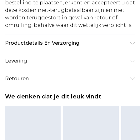
bestelling te plaatsen, erkent en accepteert u dat
deze kosten niet‑terugbetaalbaar zijn en niet
worden teruggestort in geval van retour of
omruiling, behalve waar dit wettelijk verplicht is.
Productdetails En Verzorging
100,0% PU Let op: door de gebruikte stof kan
Levering
kleur afgeven.
Standaardlevering Nederland
€5.99
Retouren
Tot 5 werkdagen
Is er iets niet helemaal in orde? U heeft 21 dagen
Expressdienst Nederland
€14.99
We denken dat je dit leuk vindt
vanaf de dag dat u het ontvangt om iets terug te
Tot 2 werkdagen
sturen.
Houd er rekening mee dat er een retourkosten
van €7 per pakket in mindering wordt gebracht
op uw terugbetalingsbedrag.