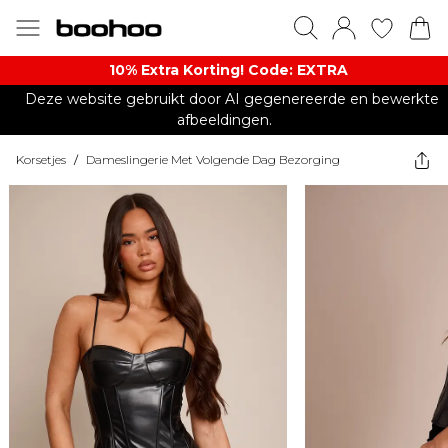
10% Extra Korting! Code: EXTRA​
Deze website gebruikt door AI gegenereerde en bewerkte
afbeeldingen.
Korsetjes
/
Dameslingerie Met Volgende Dag Bezorging