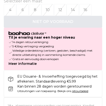
Selecteer een maat
:
4
6
8
10
12
14
16
NIET OP VOORRAAD
Til je ervaring naar een hoger niveau
14 dagen retourverlenging
5 €/dag vertraging vergoeding
Volledige orderdekking (verloren, gestolen, beschadigd) met
directe uitbetaling bij in aanmerking komende claims
Gratis en eenvoudig doorverkopen
Meer informatie
EU Douane- & Invoerheffing toegevoegd bij het
afrekenen. Standaardlevering €5.99
Kan binnen 28 dagen worden geretourneerd
Uitsluitingen van toepassing.
Bekijk ons
retourbeleid
18+, algemene voorwaarden van toepassing. Krediet