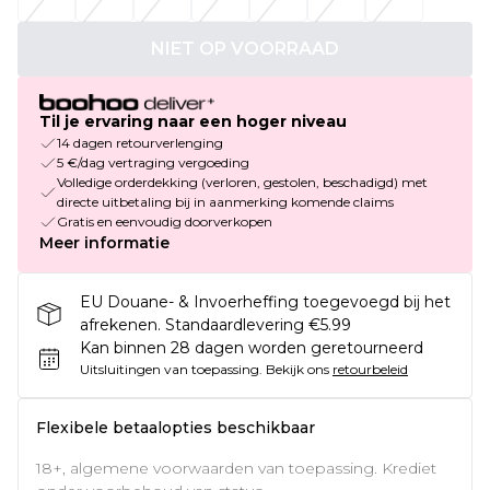
NIET OP VOORRAAD
Til je ervaring naar een hoger niveau
14 dagen retourverlenging
5 €/dag vertraging vergoeding
Volledige orderdekking (verloren, gestolen, beschadigd) met
directe uitbetaling bij in aanmerking komende claims
Gratis en eenvoudig doorverkopen
Meer informatie
EU Douane- & Invoerheffing toegevoegd bij het
afrekenen. Standaardlevering €5.99
Kan binnen 28 dagen worden geretourneerd
Uitsluitingen van toepassing.
Bekijk ons
retourbeleid
Flexibele betaalopties beschikbaar
18+, algemene voorwaarden van toepassing. Krediet