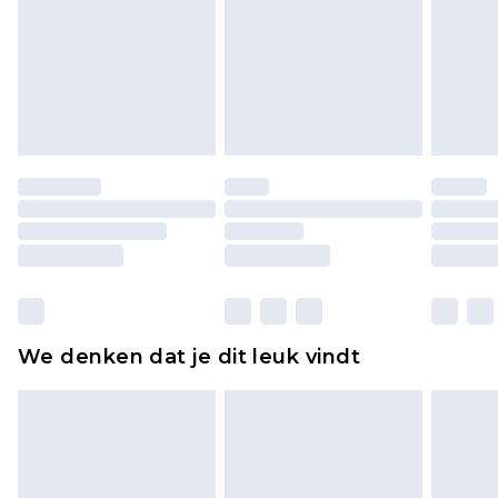
voor modieuze gezichtsmaskers, cosmetica,
piercingsieraden, seksspeeltjes, en badkleding of
lingerie als de hygiënezegel niet op zijn plaats zit
of is verbroken.
Schoenen en/of kledingstukken moeten
ongedragen en ongewassen zijn met de
originele labels eraan bevestigd. Schoenen
moeten ook binnenshuis worden gepast.
Huishoudelijke artikelen, zoals beddengoed,
matrassen, toppers en kussens, moeten
ongebruikt zijn en in de originele, ongeopende
We denken dat je dit leuk vindt
verpakking zitten. Dit heeft geen invloed op uw
wettelijke rechten.
Klik
hier
om ons volledige retourbeleid te
bekijken.