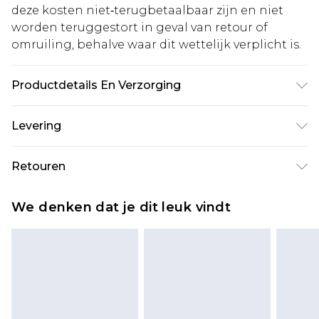
deze kosten niet‑terugbetaalbaar zijn en niet
worden teruggestort in geval van retour of
omruiling, behalve waar dit wettelijk verplicht is.
Productdetails En Verzorging
100% Katoen. Machinewasbaar. Model draagt
Levering
maat 10.
Standaardlevering Nederland
€5.99
Retouren
Tot 5 werkdagen
Is er iets niet helemaal in orde? U heeft 21 dagen
Expressdienst Nederland
€14.99
We denken dat je dit leuk vindt
vanaf de dag dat u het ontvangt om iets terug te
Tot 2 werkdagen
sturen.
Houd er rekening mee dat er een retourkosten
van €7 per pakket in mindering wordt gebracht
op uw terugbetalingsbedrag.
Let op, we kunnen geen restituties aanbieden