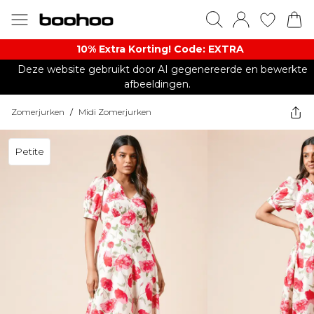
10% Extra Korting! Code: EXTRA​
Deze website gebruikt door AI gegenereerde en bewerkte
afbeeldingen.
Zomerjurken
/
Midi Zomerjurken
Petite