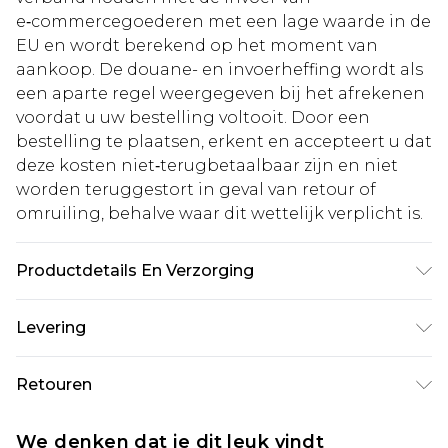
e‑commercegoederen met een lage waarde in de
EU en wordt berekend op het moment van
aankoop. De douane- en invoerheffing wordt als
een aparte regel weergegeven bij het afrekenen
voordat u uw bestelling voltooit. Door een
bestelling te plaatsen, erkent en accepteert u dat
deze kosten niet‑terugbetaalbaar zijn en niet
worden teruggestort in geval van retour of
omruiling, behalve waar dit wettelijk verplicht is.
Productdetails En Verzorging
Bovenkant: 100% leer, Voering: Synthetisch,
Levering
Buitenzool: Synthetisch
Standaardlevering Nederland
€5.99
Retouren
Tot 5 werkdagen
Is er iets niet helemaal in orde? U heeft 21 dagen
Expressdienst Nederland
€14.99
We denken dat je dit leuk vindt