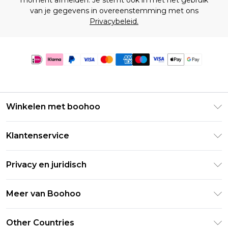
moment afmelden. Je stemt ook in met het gebruik
van je gegevens in overeenstemming met ons
Privacybeleid.
Winkelen met boohoo
Klarna
Klantenservice
Clearpay
Retourneer uw bestelling
Studentenkorting - Student Beans
Privacy en juridisch
Veelgestelde vragen
Studentenkorting - UNiDAYS
Privacybeleid
Leveringsinformatie
Meer van Boohoo
Boohoo App
Algemene voorwaarden
Retourinformatie
Maatgids
Verklaring over moderne slavernij
Over cookies
Other Countries
Neem contact met ons op