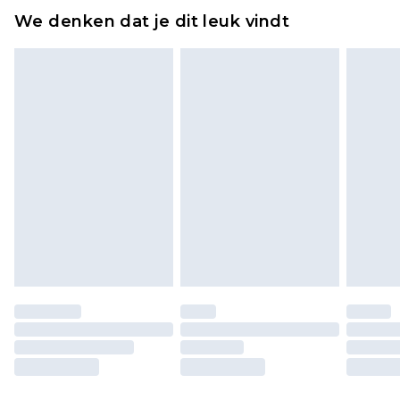
ongebruikt zijn en in de originele, ongeopende
We denken dat je dit leuk vindt
verpakking zitten. Dit heeft geen invloed op uw
wettelijke rechten.
Klik
hier
om ons volledige retourbeleid te
bekijken.