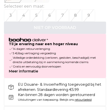
Selecteer een maat
:
3
4
5
6
7
8
9
NIET OP VOORRAAD
Til je ervaring naar een hoger niveau
14 dagen retourverlenging
5 €/dag vertraging vergoeding
Volledige orderdekking (verloren, gestolen, beschadigd) met
directe uitbetaling bij in aanmerking komende claims
Gratis en eenvoudig doorverkopen
Meer informatie
EU Douane- & Invoerheffing toegevoegd bij het
afrekenen. Standaardlevering €5.99
Kan binnen 28 dagen worden geretourneerd
Uitsluitingen van toepassing.
Bekijk ons
retourbeleid