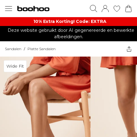
10% Extra Korting! Code: EXTRA​
Deze website gebruikt door AI gegenereerde en bewerkte
afbeeldingen.
Sandalen
/
Platte Sandalen
Wide Fit