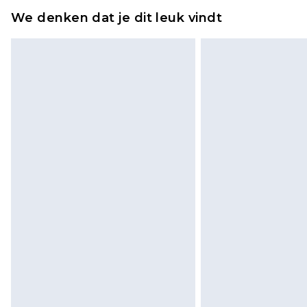
wordt gebracht op uw terugbetal
We denken dat je dit leuk vindt
Let op, we kunnen geen restituti
cosmetica, piercingsieraden, sekssp
hygiënezegel niet op zijn plaats zit
Schoenen en/of kledingstukken 
de originele labels eraan bevest
gepast. Huishoudelijke artikelen,
kussens, moeten ongebruikt zijn 
zitten. Dit heeft geen invloed op u
Klik
hier
om ons volledige retourbe