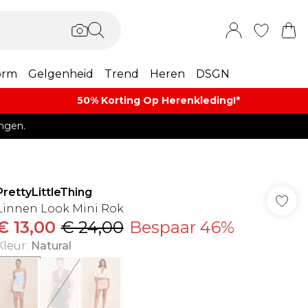
orm
Gelgenheid
Trend
Heren
DSGN
50% Korting Op Herenkleding​!*​
ngen.
PrettyLittleThing
Linnen Look Mini Rok
€ 13,00
€ 24,00
Bespaar 46%
Kleur
:
Natural