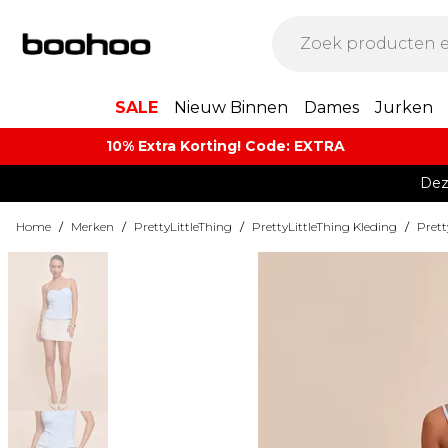
SALE
Nieuw Binnen
Dames
Jurken
10% Extra Korting! Code: EXTRA​
Dez
Home
/
Merken
/
PrettyLittleThing
/
PrettyLittleThing Kleding
/
Prett