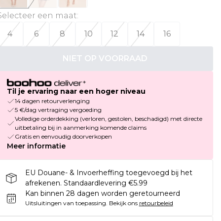
Selecteer een maat
:
4
6
8
10
12
14
16
NIET OP VOORRAAD
Til je ervaring naar een hoger niveau
14 dagen retourverlenging
5 €/dag vertraging vergoeding
Volledige orderdekking (verloren, gestolen, beschadigd) met directe
uitbetaling bij in aanmerking komende claims
Gratis en eenvoudig doorverkopen
Meer informatie
EU Douane- & Invoerheffing toegevoegd bij het
afrekenen. Standaardlevering €5.99
Kan binnen 28 dagen worden geretourneerd
Uitsluitingen van toepassing.
Bekijk ons
retourbeleid