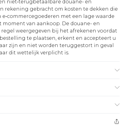
n niet‑terugbetaalbare douane- en
 in rekening gebracht om kosten te dekken die
an e‑commercegoederen met een lage waarde
et moment van aankoop. De douane- en
e regel weergegeven bij het afrekenen voordat
bestelling te plaatsen, erkent en accepteert u
ar zijn en niet worden teruggestort in geval
r dit wettelijk verplicht is.
 vanwege de gebruikte stof kan er kleur
€5.99
 heeft 21 dagen vanaf de dag dat u het ontvangt
€14.99
retourkosten van €7 per pakket in mindering