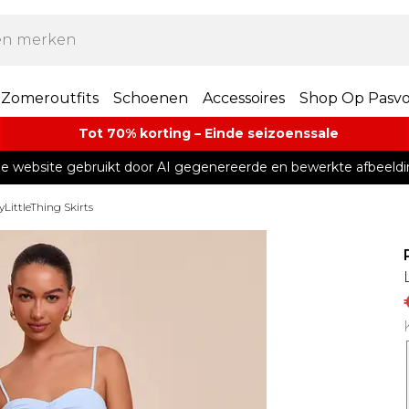
Zomeroutfits
Schoenen
Accessoires
Shop Op Pasv
Tot 70% korting – Einde seizoenssale
e website gebruikt door AI gegenereerde en bewerkte afbeeldi
yLittleThing Skirts