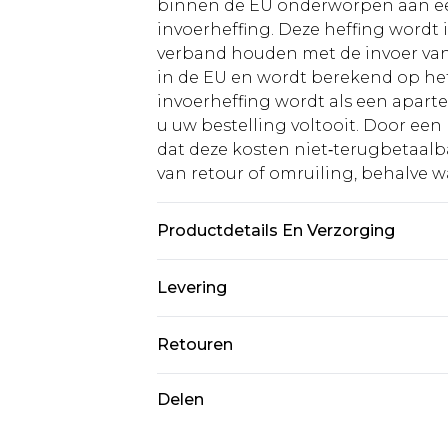
binnen de EU onderworpen aan ee
invoerheffing. Deze heffing wordt
verband houden met de invoer v
in de EU en wordt berekend op h
invoerheffing wordt als een apart
u uw bestelling voltooit. Door een 
dat deze kosten niet‑terugbetaalba
van retour of omruiling, behalve waa
Productdetails En Verzorging
80,0% Rayon, 20,0% Linnen Let op:
Levering
afgeven.
Standaardlevering Nederland
Retouren
Tot 5 werkdagen
Is er iets niet helemaal in orde? U
Delen
Expressdienst Nederland
om iets terug te sturen.
Tot 2 werkdagen
Houd er rekening mee dat er een 