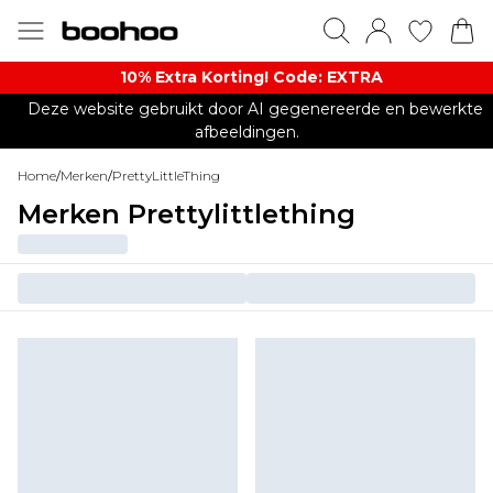
10% Extra Korting! Code: EXTRA​
Deze website gebruikt door AI gegenereerde en bewerkte
afbeeldingen.
Home
/
Merken
/
PrettyLittleThing
Merken Prettylittlething